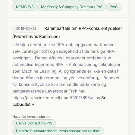
KPMG P/S
McKinsey & Company Denmark P/S
PwC
Rammeaftale om RPA-konsulentydelser
2018-09-21
(
Københavns Kommune
)
- Aftalen omfatter ikke RPA-driftsopgaver, da Kunden
selv varetager drift og vedligehold af de færdige RPA-
løsninger, - Denne Aftales Leverancer omfatter kun
automatiseringer med RPA, - Automatiseringsteknologier
som Machine Learning, AI og lignende er ikke en del af
denne Aftales leverance- og ydelsesomfang, - Behovet
for konsulentydelse kan omhandle både korte og
længerevarende Leverancer Tryk her
https://permalink.mercell.com/92017898.aspx
Se
udbuddet »
Nævnte leverandører:
Carve Consulting P/S
Deloitte Statsautoriseret Revisionspartnerselskab