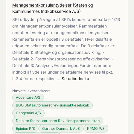
Managementkonsulentydelser
(
Staten og
Kommunernes Indkøbsservice A/S
)
SKI udbyder på vegne af SKI’s kunder rammeaftale 17.13
om Managementkonsulentydelser. Rammeaftalen
omfatter levering af managementkonsulentydelser.
Rammeaftalen er opdelt i 3 delaftaler. Hver delaftale
udgør en selvstændig rammeaftale. De 3 delaftaler er: -
Delaftale 1: Strategi- og organisationsudvikling, -
Delaftale 2: Forretningsprocesser og effektivisering, -
Delaftale 3: Analyser/Evalueringer. For det nærmere
indhold af ydelser under delaftalerne henvises til pkt.
II.2.4 for de respektive …
Se udbuddet »
Nævnte leverandører:
Accenture A/S
BDO Statsautoriseret revisionsaktieselskab
Capgemini A/S
Deloitte Statsautoriseret Revisionspartnerselskab
Epinion P/S
Gartner Danmark ApS
KPMG P/S