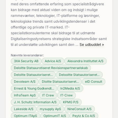
med deres omfattende erfaring som specialistrådgivere
kan bidrage med aktuel viden om og indsigt i mulige
rammeværker, teknologier, IT-platforme og løsninger,
teknologiske trends samt udviklingstendenser i det
offentlige og private IT-marked. IT-
specialistkonsulenterne skal bidrage til at udmønte
Digitaliseringsstyrelsens strategiske indsatsområder samt
til at understøtte udviklingen samt den …
Se udbuddet »
Nævnte leverandører:
3XA Security AB
Advice A/S
Alexandra Instituttet A/S
Deloitte Statsaurotiseret Revisionspartnerselskab
Deloitte Statsautoriseret...
Delooitte Statsautoriseret...
Devoteam A/S
Dloitte Statsautoriseret...
eID Consult
Ernest & Young Godkendt...
In2Media A/S
InfraTeam ApS
IT Crew
IT-Crew
J. H. Schultz Information A/S
KPMG P/S
Lakeside A/S
mysupply ApS
NineConsult A/S
Optimum ITApS
OptimumIT A/S
Peytz & Co A/S