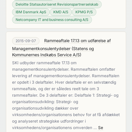
Deloitte Statsautoriseret Revisionspartnerselskab
IBM Danmark ApS
KMD A/S
KPMG P/S
Netcompany IT and business consulting A/S
Rammeaftale 17.13 om udførelse af
2015-09-07
Managementkonsulentydelser
(
Statens og
Kommunernes Indkøbs Service A/S
)
SKI udbyder rammeaftale 17.13 om
managementkonsulentydelser. Rammeaftalen omfatter
levering af managementkonsulentydelser. Rammeaftalen
er opdelt i 3 delaftaler. Hver delaftale er en selvstændig
rammeaftale, og der er således reelt tale om 3
rammeaftaler. De 3 delaftaler er: Delaftale 1: Strategi- og
organisationsudvikling: Strategi- og
organisationsudvikling dækker over
virksomhedens/organisationens behov for at få afdækket
og analyseret strategiske udfordringer i
virksomhedens/organisationens omverden …
Se