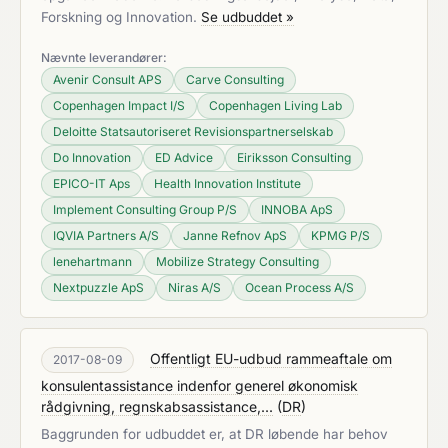
Forskning og Innovation.
Se udbuddet »
Nævnte leverandører:
Avenir Consult APS
Carve Consulting
Copenhagen Impact I/S
Copenhagen Living Lab
Deloitte Statsautoriseret Revisionspartnerselskab
Do Innovation
ED Advice
Eiriksson Consulting
EPICO-IT Aps
Health Innovation Institute
Implement Consulting Group P/S
INNOBA ApS
IQVIA Partners A/S
Janne Refnov ApS
KPMG P/S
lenehartmann
Mobilize Strategy Consulting
Nextpuzzle ApS
Niras A/S
Ocean Process A/S
Offentligt EU-udbud rammeaftale om
2017-08-09
konsulentassistance indenfor generel økonomisk
rådgivning, regnskabsassistance,...
(
DR
)
Baggrunden for udbuddet er, at DR løbende har behov