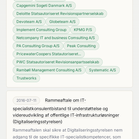
Capgemini Sogeti Danmark A/S
Deloitte Statsautoriseret Revisionspartnerselskab
Devoteam A/S
Globeteam A/S
Implement Consulting Group
KPMG P/S
Netcompany IT and business Comsulting A/S
PA Consulting Group A/S
Peak Consulting
PricewaterCoopers Statautoriseret...
PWC Statsautoriseret Revisionsanpartsselskab
Rambøll Management Consulting A/S
Systematic A/S
Trustworks
Rammeaftale om IT-
2016-07-11
specialistkonsulentbistand til understøttelse og
videreudvikling af offentlige IT-infrastrukturløsninger
(
Digitaliseringsstyrelsen
)
Rammeaftalen skal sikre at Digitaliseringsstyrelsen nem
adgang til de specifikke IT-specialistkompetencer, som