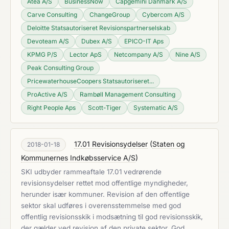
Atea A/S
BusinessNow
Capgemini Danmark A/S
Carve Consulting
ChangeGroup
Cybercom A/S
Deloitte Statsautoriseret Revisionspartnerselskab
Devoteam A/S
Dubex A/S
EPICO-IT Aps
KPMG P/S
Lector ApS
Netcompany A/S
Nine A/S
Peak Consulting Group
PricewaterhouseCoopers Statsautoriseret...
ProActive A/S
Rambøll Management Consulting
Right People Aps
Scott-Tiger
Systematic A/S
17.01 Revisionsydelser
(
Staten og
2018-01-18
Kommunernes Indkøbsservice A/S
)
SKI udbyder rammeaftale 17.01 vedrørende
revisionsydelser rettet mod offentlige myndigheder,
herunder især kommuner. Revision af den offentlige
sektor skal udføres i overensstemmelse med god
offentlig revisionsskik i modsætning til god revisionsskik,
der gælder ved revision af den private sektor. God