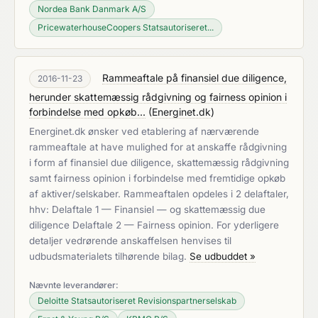
Nordea Bank Danmark A/S
PricewaterhouseCoopers Statsautoriseret...
Rammeaftale på finansiel due diligence,
2016-11-23
herunder skattemæssig rådgivning og fairness opinion i
forbindelse med opkøb...
(
Energinet.dk
)
Energinet.dk ønsker ved etablering af nærværende
rammeaftale at have mulighed for at anskaffe rådgivning
i form af finansiel due diligence, skattemæssig rådgivning
samt fairness opinion i forbindelse med fremtidige opkøb
af aktiver/selskaber. Rammeaftalen opdeles i 2 delaftaler,
hhv: Delaftale 1 — Finansiel — og skattemæssig due
diligence Delaftale 2 — Fairness opinion. For yderligere
detaljer vedrørende anskaffelsen henvises til
udbudsmaterialets tilhørende bilag.
Se udbuddet »
Nævnte leverandører:
Deloitte Statsautoriseret Revisionspartnerselskab