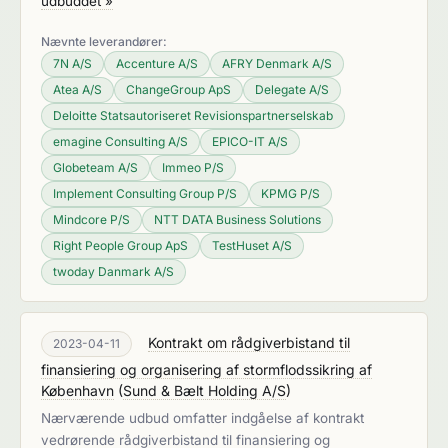
udbuddet »
Nævnte leverandører:
7N A/S
Accenture A/S
AFRY Denmark A/S
Atea A/S
ChangeGroup ApS
Delegate A/S
Deloitte Statsautoriseret Revisionspartnerselskab
emagine Consulting A/S
EPICO-IT A/S
Globeteam A/S
Immeo P/S
Implement Consulting Group P/S
KPMG P/S
Mindcore P/S
NTT DATA Business Solutions
Right People Group ApS
TestHuset A/S
twoday Danmark A/S
Kontrakt om rådgiverbistand til
2023-04-11
finansiering og organisering af stormflodssikring af
København
(
Sund & Bælt Holding A/S
)
Nærværende udbud omfatter indgåelse af kontrakt
vedrørende rådgiverbistand til finansiering og