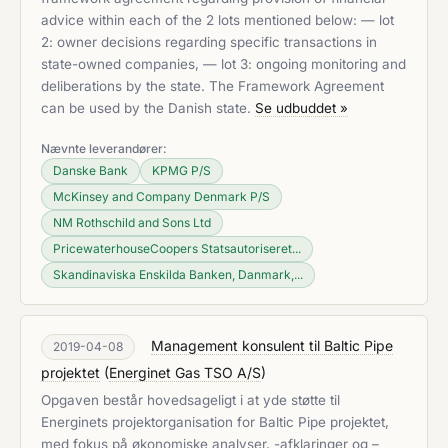
advice within each of the 2 lots mentioned below: — lot
2: owner decisions regarding specific transactions in
state-owned companies, — lot 3: ongoing monitoring and
deliberations by the state. The Framework Agreement
can be used by the Danish state.
Se udbuddet »
Nævnte leverandører:
Danske Bank
KPMG P/S
McKinsey and Company Denmark P/S
NM Rothschild and Sons Ltd
PricewaterhouseCoopers Statsautoriseret...
Skandinaviska Enskilda Banken, Danmark,...
Management konsulent til Baltic Pipe
2019-04-08
projektet
(
Energinet Gas TSO A/S
)
Opgaven består hovedsageligt i at yde støtte til
Energinets projektorganisation for Baltic Pipe projektet,
med fokus på økonomiske analyser, -afklaringer og –