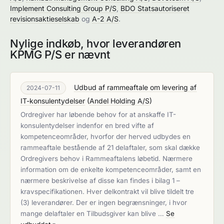
Implement Consulting Group P/S
,
BDO Statsautoriseret
revisionsaktieselskab
og
A-2 A/S
.
Nylige indkøb, hvor leverandøren
KPMG P/S er nævnt
Udbud af rammeaftale om levering af
2024-07-11
IT-konsulentydelser
(
Andel Holding A/S
)
Ordregiver har løbende behov for at anskaffe IT-
konsulentydelser indenfor en bred vifte af
kompetenceområder, hvorfor der herved udbydes en
rammeaftale bestående af 21 delaftaler, som skal dække
Ordregivers behov i Rammeaftalens løbetid. Nærmere
information om de enkelte kompetenceområder, samt en
nærmere beskrivelse af disse kan findes i bilag 1 –
kravspecifikationen. Hver delkontrakt vil blive tildelt tre
(3) leverandører. Der er ingen begrænsninger, i hvor
mange delaftaler en Tilbudsgiver kan blive …
Se