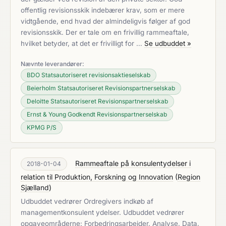
offentlig revisionsskik indebærer krav, som er mere
vidtgående, end hvad der almindeligvis følger af god
revisionsskik. Der er tale om en frivillig rammeaftale,
hvilket betyder, at det er frivilligt for …
Se udbuddet »
Nævnte leverandører:
BDO Statsautoriseret revisionsaktieselskab
Beierholm Statsautoriseret Revisionspartnerselskab
Deloitte Statsautoriseret Revisionspartnerselskab
Ernst & Young Godkendt Revisionspartnerselskab
KPMG P/S
Rammeaftale på konsulentydelser i
2018-01-04
relation til Produktion, Forskning og Innovation
(
Region
Sjælland
)
Udbuddet vedrører Ordregivers indkøb af
managementkonsulent ydelser. Udbuddet vedrører
opgaveområderne: Forbedringsarbejder, Analyse, Data,