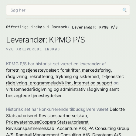
🔍
Offentlige indkøb i Danmark
Leverandør: KPMG P/S
Leverandør: KPMG P/S
>20 ARKIVEREDE INDKØB
KPMG P/S har historisk set været en leverandør af
forretningstjenesteydelser: forskrifter, markedsføring,
rådgivning, rekruttering, trykning og sikkerhed
,
it-tjenester:
rådgivning, programmeludvikling, internet og support
og
virksomhedsrådgivning og administrativ rådgivning samt
beslægtede tjenesteydelser
.
Historisk set har konkurrerende tilbudsgivere været
Deloitte
Statsautoriseret Revisionspartnerselskab
,
PricewaterhouseCoopers Statsautoriseret
Revisionspartnerselskab
,
Accenture A/S
,
PA Consulting Group
A/S
,
Rambøll Management Consulting A/S
,
Devoteam A/S
,