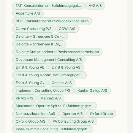
17.11 Konsulenterne - Befuldmægtiget:...
A-2 A/S
Accenture A/S
BDO Statsautoriseret revisionsaktieselskab
Carve Consulting P/S
COWI A/S
Deloitte + Struensee & Co -...
Deloitte + Struensee & Co,...
Deloitte Statsautoriseret Revisionspartnerselskab
Devoteam Management Consulting A/S
Ernst & Young AB
Ernst & Young AS
Ernst & Young Nordic. Befuldmægtiget:...
Ernst & Young Oy
Genitor ApS
Implement Consulting Group P/S
Kantar Gallup A/S
KPMG P/S
Mannaz A/S
Muusmann-Operate Spitze. Befuldmægtiget:...
Nextpuzzle/epikon ApS
Operate A/S
Oxford Group
Oxford Group A/S
PA Consulting Group A/S
Peak-Summit Consulting. Befuldmægtiget:...