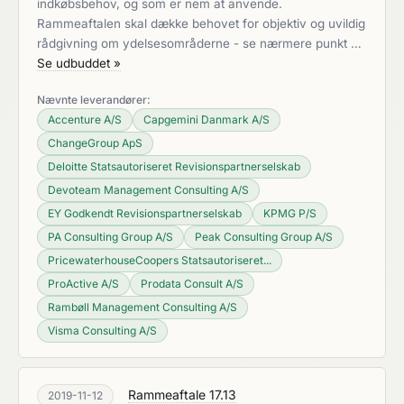
indkøbsbehov, og som er nem at anvende.
Rammeaftalen skal dække behovet for objektiv og uvildig
rådgivning om ydelsesområderne - se nærmere punkt …
Se udbuddet »
Nævnte leverandører:
Accenture A/S
Capgemini Danmark A/S
ChangeGroup ApS
Deloitte Statsautoriseret Revisionspartnerselskab
Devoteam Management Consulting A/S
EY Godkendt Revisionspartnerselskab
KPMG P/S
PA Consulting Group A/S
Peak Consulting Group A/S
PricewaterhouseCoopers Statsautoriseret...
ProActive A/S
Prodata Consult A/S
Rambøll Management Consulting A/S
Visma Consulting A/S
Rammeaftale 17.13
2019-11-12