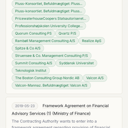
Pluss-Konsortiet, Befuldmægtiget: Pluss...
Pluss-konsortiet. Befuldmægtiget: Pluss...
PricewaterhouseCoopers Statsautoriseret...
Professionshøjskolen University College...
Quorum Consulting PS
Qvartz P/S
Rambøll Management Consulting A/S
Realize ApS
Spitze & Co A/S
Struensee & Co. Management Consulting P/S
Summit Consulting A/S
Syddansk Universitet
Teknologisk Institut
The Boston Consulting Group Nordic AB
Valcon A/S
Valcon-Mannaz. Befuldmægtiget: Valcon A/S
Framework Agreement on Financial
2019-05-23
Advisory Services (1)
(
Ministry of Finance
)
The Contracting Authority wants to enter into a
framework agreement regarding provision of financial