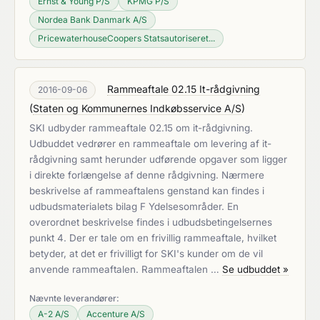
Ernst & Young P/S
KPMG P/S
Nordea Bank Danmark A/S
PricewaterhouseCoopers Statsautoriseret...
Rammeaftale 02.15 It-rådgivning
2016-09-06
(
Staten og Kommunernes Indkøbsservice A/S
)
SKI udbyder rammeaftale 02.15 om it-rådgivning.
Udbuddet vedrører en rammeaftale om levering af it-
rådgivning samt herunder udførende opgaver som ligger
i direkte forlængelse af denne rådgivning. Nærmere
beskrivelse af rammeaftalens genstand kan findes i
udbudsmaterialets bilag F Ydelsesområder. En
overordnet beskrivelse findes i udbudsbetingelsernes
punkt 4. Der er tale om en frivillig rammeaftale, hvilket
betyder, at det er frivilligt for SKI's kunder om de vil
anvende rammeaftalen. Rammeaftalen …
Se udbuddet »
Nævnte leverandører:
A-2 A/S
Accenture A/S