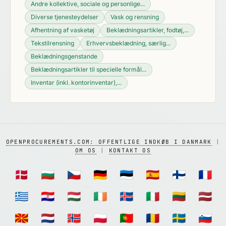
Andre kollektive, sociale og personlige...
Diverse tjenesteydelser
Vask og rensning
Afhentning af vasketøj
Beklædningsartikler, fodtøj,...
Tekstilrensning
Erhvervsbeklædning, særlig...
Beklædningsgenstande
Beklædningsartikler til specielle formål...
Inventar (inkl. kontorinventar),...
OPENPROCUREMENTS.COM: OFFENTLIGE INDKØB I DANMARK
|
OM OS
|
KONTAKT OS
🇩🇰
🇧🇬
🇨🇿
🇩🇪
🇪🇪
🇪🇸
🇫🇮
🇫🇷
🇬🇷
🇭🇷
🇭🇺
🇮🇪
🇮🇸
🇮🇹
🇱🇹
🇱🇻
🇲🇰
🇳🇱
🇳🇴
🇵🇱
🇵🇹
🇷🇴
🇸🇪
🇸🇮