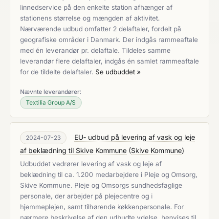
linnedservice på den enkelte station afhænger af
stationens størrelse og mængden af aktivitet.
Nærværende udbud omfatter 2 delaftaler, fordelt på
geografiske områder i Danmark. Der indgås rammeaftale
med én leverandør pr. delaftale. Tildeles samme
leverandør flere delaftaler, indgås én samlet rammeaftale
for de tildelte delaftaler.
Se udbuddet »
Nævnte leverandører:
Textilia Group A/S
EU- udbud på levering af vask og leje
2024-07-23
af beklædning til Skive Kommune
(
Skive Kommune
)
Udbuddet vedrører levering af vask og leje af
beklædning til ca. 1.200 medarbejdere i Pleje og Omsorg,
Skive Kommune. Pleje og Omsorgs sundhedsfaglige
personale, der arbejder på plejecentre og i
hjemmeplejen, samt tilhørende køkkenpersonale. For
nærmere beskrivelse af den udbudte ydelse, henvises til