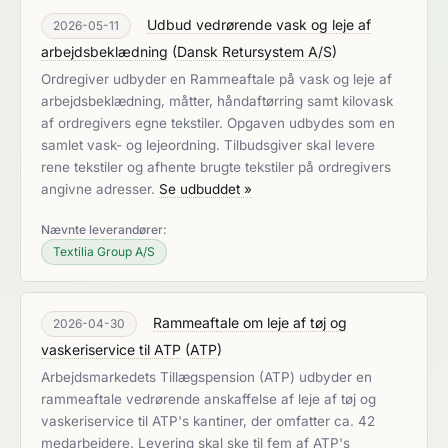
Udbud vedrørende vask og leje af
2026-05-11
arbejdsbeklædning
(
Dansk Retursystem A/S
)
Ordregiver udbyder en Rammeaftale på vask og leje af
arbejdsbeklædning, måtter, håndaftørring samt kilovask
af ordregivers egne tekstiler. Opgaven udbydes som en
samlet vask- og lejeordning. Tilbudsgiver skal levere
rene tekstiler og afhente brugte tekstiler på ordregivers
angivne adresser.
Se udbuddet »
Nævnte leverandører:
Textilia Group A/S
Rammeaftale om leje af tøj og
2026-04-30
vaskeriservice til ATP
(
ATP
)
Arbejdsmarkedets Tillægspension (ATP) udbyder en
rammeaftale vedrørende anskaffelse af leje af tøj og
vaskeriservice til ATP's kantiner, der omfatter ca. 42
medarbejdere. Levering skal ske til fem af ATP's