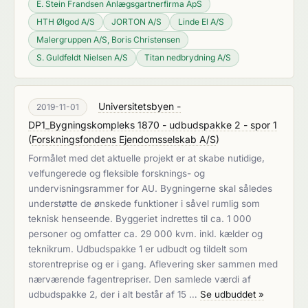
E. Stein Frandsen Anlægsgartnerfirma ApS
HTH Ølgod A/S
JORTON A/S
Linde El A/S
Malergruppen A/S, Boris Christensen
S. Guldfeldt Nielsen A/S
Titan nedbrydning A/S
Universitetsbyen -
2019-11-01
DP1_Bygningskompleks 1870 - udbudspakke 2 - spor 1
(
Forskningsfondens Ejendomsselskab A/S
)
Formålet med det aktuelle projekt er at skabe nutidige,
velfungerede og fleksible forsknings- og
undervisningsrammer for AU. Bygningerne skal således
understøtte de ønskede funktioner i såvel rumlig som
teknisk henseende. Byggeriet indrettes til ca. 1 000
personer og omfatter ca. 29 000 kvm. inkl. kælder og
teknikrum. Udbudspakke 1 er udbudt og tildelt som
storentreprise og er i gang. Aflevering sker sammen med
nærværende fagentrepriser. Den samlede værdi af
udbudspakke 2, der i alt består af 15 …
Se udbuddet »