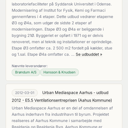
laboratoriefaciliteter på Syddansk Universitet i Odense.
Modernisering af Institut for Fysik, Kemi og Farmaci
gennemføres i 4 etaper. Dette udbud vedrører etaperne
Ø3 og Ø4a, som udgør de sidste 2 etaper af
moderniseringen. Etape Ø3 og Ø4a er beliggende i
bygning 21Ø. Byggeriet er opført i 1971 og er delvis
renoveret, men al teknik og installationer er oprindelige.
Etape Ø3 omfatter ca. 2 500 m2 fordelt på kælder, stue
og 1.sal. Etape Ø4a omfatter ca. …
Se udbuddet »
Nævnte leverandører:
Brøndum A/S
Hansson & Knudsen
Urban Mediaspace Aarhus - udbud
2012-03-01
2012 - E5.5 Ventilationsentreprisen
(
Aahus Kommune
)
Urban Mediaspace Aarhus er en del af omdannelsen af
Aarhus inderhavn fra industrihavn til byrum. Projektet
realiseres af Aarhus Kommune i samarbejde med
Realdania og Realdania Byg. Aarhus Kommune er