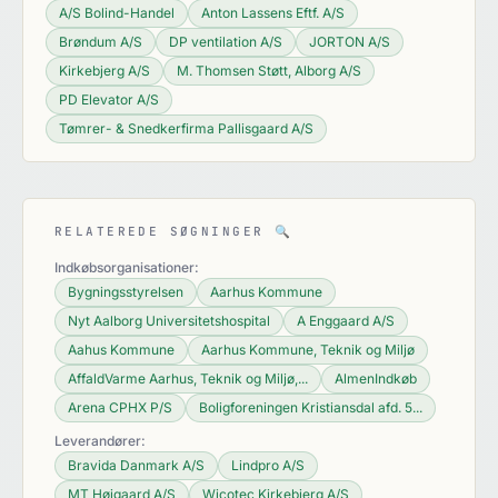
A/S Bolind-Handel
Anton Lassens Eftf. A/S
Brøndum A/S
DP ventilation A/S
JORTON A/S
Kirkebjerg A/S
M. Thomsen Støtt, Alborg A/S
PD Elevator A/S
Tømrer- & Snedkerfirma Pallisgaard A/S
RELATEREDE SØGNINGER
🔍
Indkøbsorganisationer:
Bygningsstyrelsen
Aarhus Kommune
Nyt Aalborg Universitetshospital
A Enggaard A/S
Aahus Kommune
Aarhus Kommune, Teknik og Miljø
AffaldVarme Aarhus, Teknik og Miljø,...
AlmenIndkøb
Arena CPHX P/S
Boligforeningen Kristiansdal afd. 5...
Leverandører:
Bravida Danmark A/S
Lindpro A/S
MT Højgaard A/S
Wicotec Kirkebjerg A/S