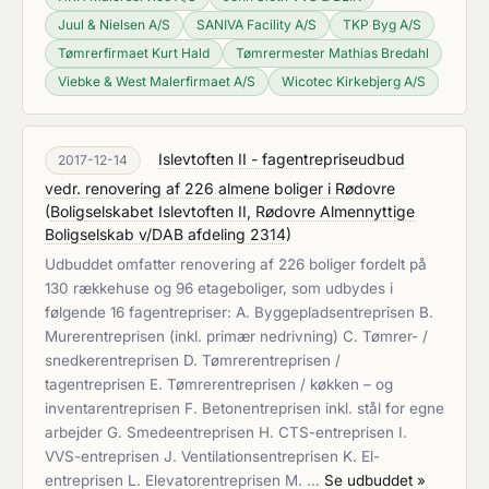
Juul & Nielsen A/S
SANIVA Facility A/S
TKP Byg A/S
Tømrerfirmaet Kurt Hald
Tømrermester Mathias Bredahl
Viebke & West Malerfirmaet A/S
Wicotec Kirkebjerg A/S
Islevtoften II - fagentrepriseudbud
2017-12-14
vedr. renovering af 226 almene boliger i Rødovre
(
Boligselskabet Islevtoften II, Rødovre Almennyttige
Boligselskab v/DAB afdeling 2314
)
Udbuddet omfatter renovering af 226 boliger fordelt på
130 rækkehuse og 96 etageboliger, som udbydes i
følgende 16 fagentrepriser: A. Byggepladsentreprisen B.
Murerentreprisen (inkl. primær nedrivning) C. Tømrer- /
snedkerentreprisen D. Tømrerentreprisen /
tagentreprisen E. Tømrerentreprisen / køkken – og
inventarentreprisen F. Betonentreprisen inkl. stål for egne
arbejder G. Smedeentreprisen H. CTS-entreprisen I.
VVS-entreprisen J. Ventilationsentreprisen K. El-
entreprisen L. Elevatorentreprisen M. …
Se udbuddet »