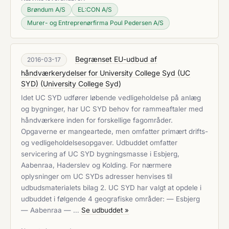
Brøndum A/S
EL:CON A/S
Murer- og Entreprenørfirma Poul Pedersen A/S
Begrænset EU-udbud af
2016-03-17
håndværkerydelser for University College Syd (UC
SYD)
(
University College Syd
)
Idet UC SYD udfører løbende vedligeholdelse på anlæg
og bygninger, har UC SYD behov for rammeaftaler med
håndværkere inden for forskellige fagområder.
Opgaverne er mangeartede, men omfatter primært drifts-
og vedligeholdelsesopgaver. Udbuddet omfatter
servicering af UC SYD bygningsmasse i Esbjerg,
Aabenraa, Haderslev og Kolding. For nærmere
oplysninger om UC SYDs adresser henvises til
udbudsmaterialets bilag 2. UC SYD har valgt at opdele i
udbuddet i følgende 4 geografiske områder: — Esbjerg
— Aabenraa — …
Se udbuddet »