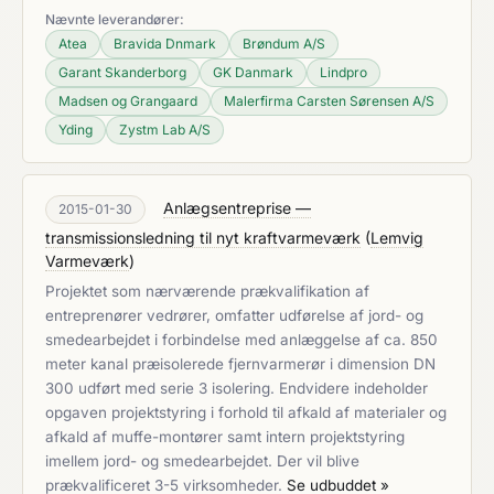
Nævnte leverandører:
Atea
Bravida Dnmark
Brøndum A/S
Garant Skanderborg
GK Danmark
Lindpro
Madsen og Grangaard
Malerfirma Carsten Sørensen A/S
Yding
Zystm Lab A/S
Anlægsentreprise —
2015-01-30
transmissionsledning til nyt kraftvarmeværk
(
Lemvig
Varmeværk
)
Projektet som nærværende prækvalifikation af
entreprenører vedrører, omfatter udførelse af jord- og
smedearbejdet i forbindelse med anlæggelse af ca. 850
meter kanal præisolerede fjernvarmerør i dimension DN
300 udført med serie 3 isolering. Endvidere indeholder
opgaven projektstyring i forhold til afkald af materialer og
afkald af muffe-montører samt intern projektstyring
imellem jord- og smedearbejdet. Der vil blive
prækvalificeret 3-5 virksomheder.
Se udbuddet »