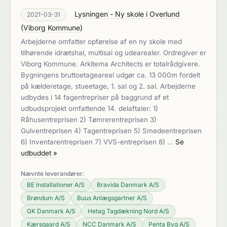
Lysningen - Ny skole i Overlund
2021-03-31
(
Viborg Kommune
)
Arbejderne omfatter opførelse af en ny skole med
tilhørende idrætshal, multisal og udearealer. Ordregiver er
Viborg Kommune. Arkitema Architects er totalrådgivere.
Bygningens bruttoetageareal udgør ca. 13 000m fordelt
på kælderetage, stueetage, 1. sal og 2. sal. Arbejderne
udbydes i 14 fagentrepriser på baggrund af et
udbudsprojekt omfattende 14. delaftaler: 1)
Råhusentreprisen 2) Tømrerentreprisen 3)
Gulventreprisen 4) Tagentreprisen 5) Smedeentreprisen
6) Inventarentreprisen 7) VVS-entreprisen 8) …
Se
udbuddet »
Nævnte leverandører:
BE Installationer A/S
Bravida Danmark A/S
Brøndum A/S
Buus Anlægsgartner A/S
GK Danmark A/S
Hetag Tagdækning Nord A/S
Kærsgaard A/S
NCC Danmark A/S
Penta Byg A/S