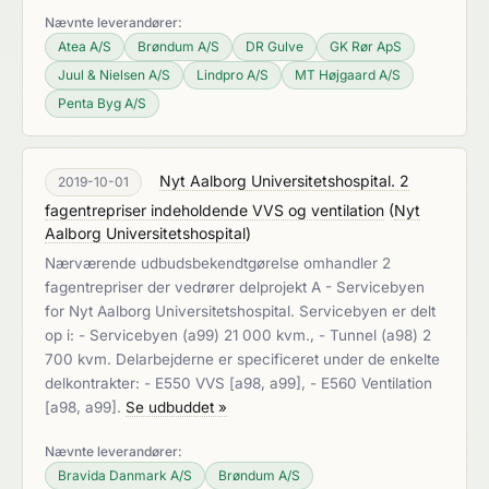
Nævnte leverandører:
Atea A/S
Brøndum A/S
DR Gulve
GK Rør ApS
Juul & Nielsen A/S
Lindpro A/S
MT Højgaard A/S
Penta Byg A/S
Nyt Aalborg Universitetshospital. 2
2019-10-01
fagentrepriser indeholdende VVS og ventilation
(
Nyt
Aalborg Universitetshospital
)
Nærværende udbudsbekendtgørelse omhandler 2
fagentrepriser der vedrører delprojekt A - Servicebyen
for Nyt Aalborg Universitetshospital. Servicebyen er delt
op i: - Servicebyen (a99) 21 000 kvm., - Tunnel (a98) 2
700 kvm. Delarbejderne er specificeret under de enkelte
delkontrakter: - E550 VVS [a98, a99], - E560 Ventilation
[a98, a99].
Se udbuddet »
Nævnte leverandører:
Bravida Danmark A/S
Brøndum A/S