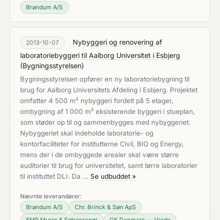
Brøndum A/S
Nybyggeri og renovering af
2013-10-07
laboratoriebyggeri til Aalborg Universitet i Esbjerg
(
Bygningsstyrelsen
)
Bygningsstyrelsen opfører en ny laboratoriebygning til
brug for Aalborg Universitets Afdeling i Esbjerg. Projektet
omfatter 4 500 m² nybyggeri fordelt på 5 etager,
ombygning af 1 000 m² eksisterende byggeri i stueplan,
som støder op til og sammenbygges med nybyggeriet.
Nybyggeriet skal indeholde laboratorie- og
kontorfaciliteter for institutterne Civil, BIO og Energy,
mens der i de ombyggede arealer skal være større
auditorier til brug for universitetet, samt tørre laboratorier
til instituttet DLI. Da …
Se udbuddet »
Nævnte leverandører:
Brøndum A/S
Chr. Brinck & Søn ApS
EMR Murer & Entreprenør
GK Danmark — Varde