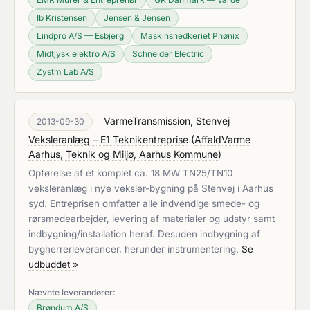
Ib Kristensen
Jensen & Jensen
Lindpro A/S — Esbjerg
Maskinsnedkeriet Phønix
Midtjysk elektro A/S
Schneider Electric
Zystm Lab A/S
VarmeTransmission, Stenvej
2013-09-30
Veksleranlæg – E1 Teknikentreprise
(
AffaldVarme
Aarhus, Teknik og Miljø, Aarhus Kommune
)
Opførelse af et komplet ca. 18 MW TN25/TN10
veksleranlæg i nye veksler-bygning på Stenvej i Aarhus
syd. Entreprisen omfatter alle indvendige smede- og
rørsmedearbejder, levering af materialer og udstyr samt
indbygning/installation heraf. Desuden indbygning af
bygherrerleverancer, herunder instrumentering.
Se
udbuddet »
Nævnte leverandører:
Brøndum A/S