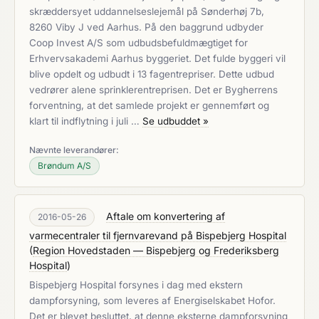
skræddersyet uddannelseslejemål på Sønderhøj 7b,
8260 Viby J ved Aarhus. På den baggrund udbyder
Coop Invest A/S som udbudsbefuldmægtiget for
Erhvervsakademi Aarhus byggeriet. Det fulde byggeri vil
blive opdelt og udbudt i 13 fagentrepriser. Dette udbud
vedrører alene sprinklerentreprisen. Det er Bygherrens
forventning, at det samlede projekt er gennemført og
klart til indflytning i juli …
Se udbuddet »
Nævnte leverandører:
Brøndum A/S
Aftale om konvertering af
2016-05-26
varmecentraler til fjernvarevand på Bispebjerg Hospital
(
Region Hovedstaden — Bispebjerg og Frederiksberg
Hospital
)
Bispebjerg Hospital forsynes i dag med ekstern
dampforsyning, som leveres af Energiselskabet Hofor.
Det er blevet besluttet, at denne eksterne dampforsyning