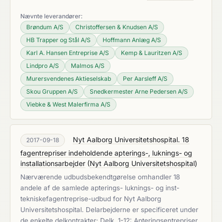
Nævnte leverandører:
Brøndum A/S
Christoffersen & Knudsen A/S
HB Trapper og Stål A/S
Hoffmann Anlæg A/S
Karl A. Hansen Entreprise A/S
Kemp & Lauritzen A/S
Lindpro A/S
Malmos A/S
Murersvendenes Aktieselskab
Per Aarsleff A/S
Skou Gruppen A/S
Snedkermester Arne Pedersen A/S
Viebke & West Malerfirma A/S
Nyt Aalborg Universitetshospital. 18
2017-09-18
fagentrepriser indeholdende apterings-, luknings- og
installationsarbejder
(
Nyt Aalborg Universitetshospital
)
Nærværende udbudsbekendtgørelse omhandler 18
andele af de samlede apterings- luknings- og inst-
tekniskefagentreprise-udbud for Nyt Aalborg
Universitetshospital. Delarbejderne er specificeret under
de enkelte delkontrakter: Delk. 1-12: Apteringsentrepriser