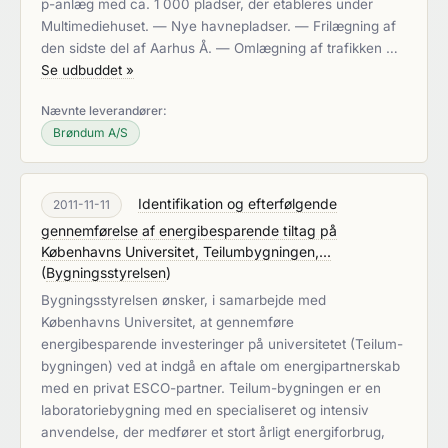
p-anlæg med ca. 1 000 pladser, der etableres under
Multimediehuset. — Nye havnepladser. — Frilægning af
den sidste del af Aarhus Å. — Omlægning af trafikken …
Se udbuddet »
Nævnte leverandører:
Brøndum A/S
Identifikation og efterfølgende
2011-11-11
gennemførelse af energibesparende tiltag på
Københavns Universitet, Teilumbygningen,...
(
Bygningsstyrelsen
)
Bygningsstyrelsen ønsker, i samarbejde med
Københavns Universitet, at gennemføre
energibesparende investeringer på universitetet (Teilum-
bygningen) ved at indgå en aftale om energipartnerskab
med en privat ESCO-partner. Teilum-bygningen er en
laboratoriebygning med en specialiseret og intensiv
anvendelse, der medfører et stort årligt energiforbrug,