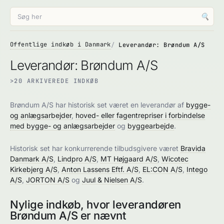
🔍
Offentlige indkøb i Danmark
Leverandør: Brøndum A/S
Leverandør: Brøndum A/S
>20 ARKIVEREDE INDKØB
Brøndum A/S har historisk set været en leverandør af
bygge-
og anlægsarbejder
,
hoved- eller fagentrepriser i forbindelse
med bygge- og anlægsarbejder
og
byggearbejde
.
Historisk set har konkurrerende tilbudsgivere været
Bravida
Danmark A/S
,
Lindpro A/S
,
MT Højgaard A/S
,
Wicotec
Kirkebjerg A/S
,
Anton Lassens Eftf. A/S
,
EL:CON A/S
,
Intego
A/S
,
JORTON A/S
og
Juul & Nielsen A/S
.
Nylige indkøb, hvor leverandøren
Brøndum A/S er nævnt