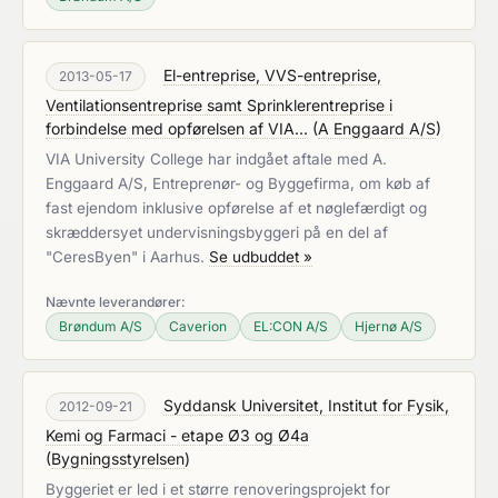
El-entreprise, VVS-entreprise,
2013-05-17
Ventilationsentreprise samt Sprinklerentreprise i
forbindelse med opførelsen af VIA...
(
A Enggaard A/S
)
VIA University College har indgået aftale med A.
Enggaard A/S, Entreprenør- og Byggefirma, om køb af
fast ejendom inklusive opførelse af et nøglefærdigt og
skræddersyet undervisningsbyggeri på en del af
"CeresByen" i Aarhus.
Se udbuddet »
Nævnte leverandører:
Brøndum A/S
Caverion
EL:CON A/S
Hjernø A/S
Syddansk Universitet, Institut for Fysik,
2012-09-21
Kemi og Farmaci - etape Ø3 og Ø4a
(
Bygningsstyrelsen
)
Byggeriet er led i et større renoveringsprojekt for