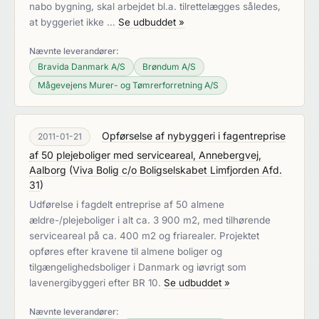
nabo bygning, skal arbejdet bl.a. tilrettelægges således,
at byggeriet ikke …
Se udbuddet »
Nævnte leverandører:
Bravida Danmark A/S
Brøndum A/S
Mågevejens Murer- og Tømrerforretning A/S
Opførselse af nybyggeri i fagentreprise
2011-01-21
af 50 plejeboliger med serviceareal, Annebergvej,
Aalborg
(
Viva Bolig c/o Boligselskabet Limfjorden Afd.
31
)
Udførelse i fagdelt entreprise af 50 almene
ældre-/plejeboliger i alt ca. 3 900 m2, med tilhørende
serviceareal på ca. 400 m2 og friarealer. Projektet
opføres efter kravene til almene boliger og
tilgængelighedsboliger i Danmark og iøvrigt som
lavenergibyggeri efter BR 10.
Se udbuddet »
Nævnte leverandører: