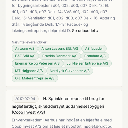
for bygningsarbejder i d01, d02, d03, d07 Delk. 13: EL
d01, d02, d03, d07 Delk. 14: VVS d01, d02, d03, d07
Delk. 15: Ventilation d01, d02, d03, d07 Delk. 16: Aptering
Stål, Tværgående Delk. 17-18: Facade- og
lukningsentrepriser, delprojekt D.
Se udbuddet »
Nævnte leverandører:
Airteam A/S
Anton Lassens Eftf. A/S
AS facader
B&E Stål A/S
Bravida Danmark A/S
Brøndum A/S
Enemærke og Petersen A/S
Jul Nielsen Entreprise A/S
MT Højgaard A/S
Nordjysk Gulvcenter A/S
O.J. Malerentreprise A/S
H. Sprinklerentreprise til brug for
2017-07-04
nøglefærdigt, skræddersyet uddannelsesbyggeri
(
Coop Invest A/S
)
Erhvervsakademi Aarhus har indgået en lejeaftale med
Coop Invest A/S om at leje et nyopført, nøglefærdigt og