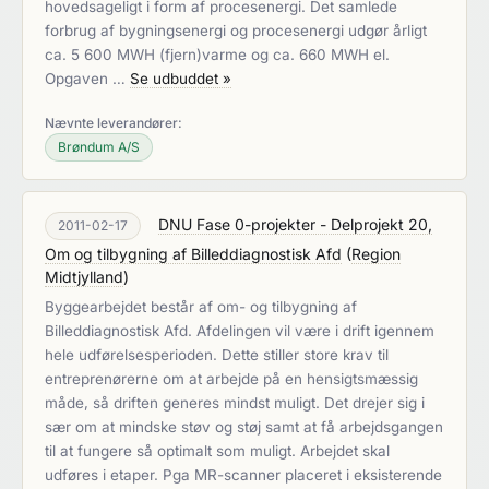
hovedsageligt i form af procesenergi. Det samlede
forbrug af bygningsenergi og procesenergi udgør årligt
ca. 5 600 MWH (fjern)varme og ca. 660 MWH el.
Opgaven …
Se udbuddet »
Nævnte leverandører:
Brøndum A/S
DNU Fase 0-projekter - Delprojekt 20,
2011-02-17
Om og tilbygning af Billeddiagnostisk Afd
(
Region
Midtjylland
)
Byggearbejdet består af om- og tilbygning af
Billeddiagnostisk Afd. Afdelingen vil være i drift igennem
hele udførelsesperioden. Dette stiller store krav til
entreprenørerne om at arbejde på en hensigtsmæssig
måde, så driften generes mindst muligt. Det drejer sig i
sær om at mindske støv og støj samt at få arbejdsgangen
til at fungere så optimalt som muligt. Arbejdet skal
udføres i etaper. Pga MR-scanner placeret i eksisterende