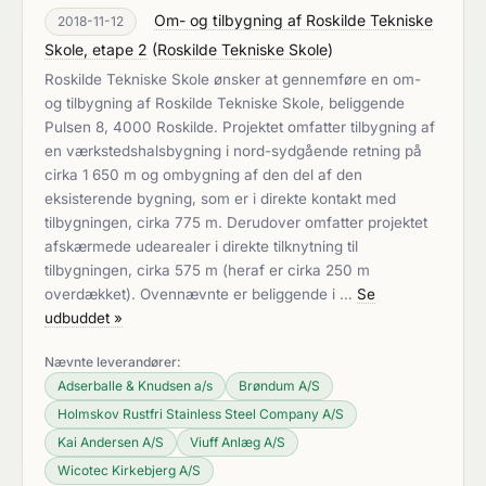
Om- og tilbygning af Roskilde Tekniske
2018-11-12
Skole, etape 2
(
Roskilde Tekniske Skole
)
Roskilde Tekniske Skole ønsker at gennemføre en om-
og tilbygning af Roskilde Tekniske Skole, beliggende
Pulsen 8, 4000 Roskilde. Projektet omfatter tilbygning af
en værkstedshalsbygning i nord-sydgående retning på
cirka 1 650 m og ombygning af den del af den
eksisterende bygning, som er i direkte kontakt med
tilbygningen, cirka 775 m. Derudover omfatter projektet
afskærmede udearealer i direkte tilknytning til
tilbygningen, cirka 575 m (heraf er cirka 250 m
overdækket). Ovennævnte er beliggende i …
Se
udbuddet »
Nævnte leverandører:
Adserballe & Knudsen a/s
Brøndum A/S
Holmskov Rustfri Stainless Steel Company A/S
Kai Andersen A/S
Viuff Anlæg A/S
Wicotec Kirkebjerg A/S