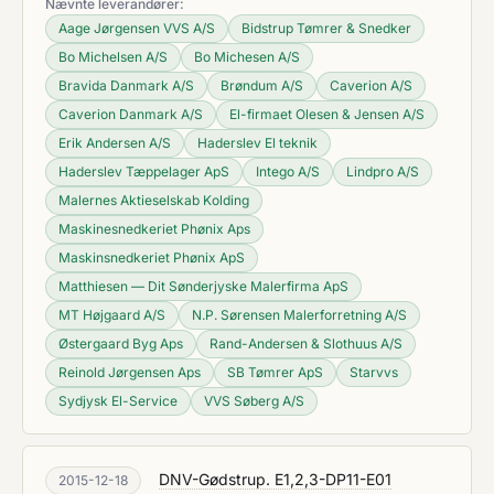
Nævnte leverandører:
Aage Jørgensen VVS A/S
Bidstrup Tømrer & Snedker
Bo Michelsen A/S
Bo Michesen A/S
Bravida Danmark A/S
Brøndum A/S
Caverion A/S
Caverion Danmark A/S
El-firmaet Olesen & Jensen A/S
Erik Andersen A/S
Haderslev El teknik
Haderslev Tæppelager ApS
Intego A/S
Lindpro A/S
Malernes Aktieselskab Kolding
Maskinesnedkeriet Phønix Aps
Maskinsnedkeriet Phønix ApS
Matthiesen — Dit Sønderjyske Malerfirma ApS
MT Højgaard A/S
N.P. Sørensen Malerforretning A/S
Østergaard Byg Aps
Rand-Andersen & Slothuus A/S
Reinold Jørgensen Aps
SB Tømrer ApS
Starvvs
Sydjysk El-Service
VVS Søberg A/S
DNV-Gødstrup. E1,2,3-DP11-E01
2015-12-18