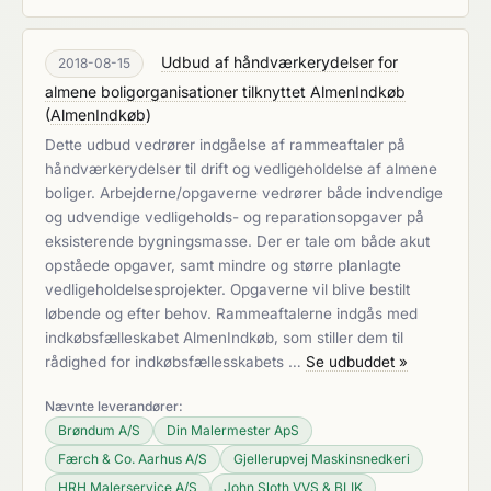
Udbud af håndværkerydelser for
2018-08-15
almene boligorganisationer tilknyttet AlmenIndkøb
(
AlmenIndkøb
)
Dette udbud vedrører indgåelse af rammeaftaler på
håndværkerydelser til drift og vedligeholdelse af almene
boliger. Arbejderne/opgaverne vedrører både indvendige
og udvendige vedligeholds- og reparationsopgaver på
eksisterende bygningsmasse. Der er tale om både akut
opståede opgaver, samt mindre og større planlagte
vedligeholdelsesprojekter. Opgaverne vil blive bestilt
løbende og efter behov. Rammeaftalerne indgås med
indkøbsfælleskabet AlmenIndkøb, som stiller dem til
rådighed for indkøbsfællesskabets …
Se udbuddet »
Nævnte leverandører:
Brøndum A/S
Din Malermester ApS
Færch & Co. Aarhus A/S
Gjellerupvej Maskinsnedkeri
HRH Malerservice A/S
John Sloth VVS & BLIK