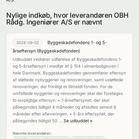
Nylige indkøb, hvor leverandøren OBH
Rådg. Ingeniører A/S er nævnt
Byggeskadefondens 1- og 5-
2024-09-02
årseftersyn
(
Byggeskadefonden
)
Udbuddet vedrører udførelse af Byggeskadefondens 1-
og 5-årseftersyn i medfør af § 154 i almenboligloven i
hele Danmark. Byggeskadefonden gennemfører eftersyn
af støttede nybyggerier og renoveringer, samt ustøttede
renoveringer, der frivilligt er tilmeldt fonden. For de
omfattede byggerier og renoveringer skal der foretages
to lovpligtige eftersyn: • 1-årseftersynet, der skal
påbegyndes tidligst 4 måneder og afsluttes senest 8
måneder efter afleveringen. • 5-års eftersynet, der
påbegyndes tidligst 50 …
Se udbuddet »
Nævnte leverandører: