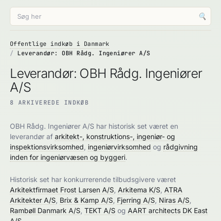
🔍
Offentlige indkøb i Danmark
Leverandør: OBH Rådg. Ingeniører A/S
Leverandør: OBH Rådg. Ingeniører
A/S
8 ARKIVEREDE INDKØB
OBH Rådg. Ingeniører A/S har historisk set været en
leverandør af
arkitekt-, konstruktions-, ingeniør- og
inspektionsvirksomhed
,
ingeniørvirksomhed
og
rådgivning
inden for ingeniørvæsen og byggeri
.
Historisk set har konkurrerende tilbudsgivere været
Arkitektfirmaet Frost Larsen A/S
,
Arkitema K/S
,
ATRA
Arkitekter A/S
,
Brix & Kamp A/S
,
Fjerring A/S
,
Niras A/S
,
Rambøll Danmark A/S
,
TEKT A/S
og
AART architects DK East
A/S
.