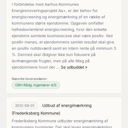
I forbindelse med Aarhus Kommunes
Energirenoveringsprojekt Aa+, er der behov for
energiscreening og energimærkning af en række af
kommunens større ejendomme. Opgaven omfatter
helhedsorienteret energiscreening, hvor den enkelte
ejendoms samlede businesscase skal være positiv. Ved
positiv menes, at ejendommens samlet resultat skal give
en positiv nutidsværdi samt en intern rente på minimum 3
%. Dermed skal rådgiver ikke kun fokusere på
lavthængende frugter, men på alle tiltag på
ejendommene hvori der …
Se udbuddet »
Nævnte leverandører:
OBH Rådg. Ingeniører A/S
Udbud af energimærkning
2012-08-01
(
Frederiksberg Kommune
)
Frederiksberg Kommune udbyder energimærkning af
kommunens bygninger. Der skal laves energimærkning