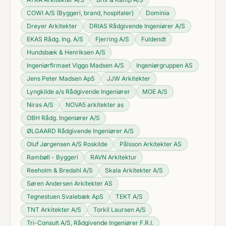
COWI A/S (Byggeri, brand, hospitaler)
Dominia
Dreyer Arkitekter
DRIAS Rådgivende Ingeniører A/S
EKAS Rådg. Ing. A/S
Fjerring A/S
Fuldendt
Hundsbæk & Henriksen A/S
Ingeniørfirmaet Viggo Madsen A/S
Ingeniørgruppen AS
Jens Peter Madsen ApS
JJW Arkitekter
Lyngkilde a/s Rådgivende Ingeniører
MOE A/S
Niras A/S
NOVA5 arkitekter as
OBH Rådg. Ingeniører A/S
ØLGAARD Rådgivende Ingeniører A/S
Oluf Jørgensen A/S Roskilde
Pålsson Arkitekter AS
Rambøll - Byggeri
RAVN Arkitektur
Reeholm & Bredahl A/S
Skala Arkitekter A/S
Søren Andersen Arkitekter AS
Tegnestuen Svalebæk ApS
TEKT A/S
TNT Arkitekter A/S
Torkil Laursen A/S
Tri-Consult A/S, Rådgivende Ingeniører F.R.I.