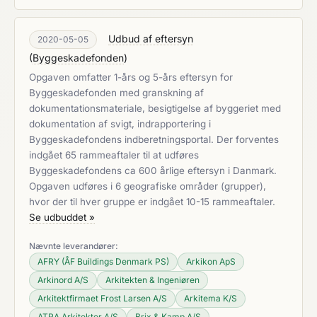
Udbud af eftersyn
2020-05-05
(
Byggeskadefonden
)
Opgaven omfatter 1-års og 5-års eftersyn for
Byggeskadefonden med granskning af
dokumentationsmateriale, besigtigelse af byggeriet med
dokumentation af svigt, indrapportering i
Byggeskadefondens indberetningsportal. Der forventes
indgået 65 rammeaftaler til at udføres
Byggeskadefondens ca 600 årlige eftersyn i Danmark.
Opgaven udføres i 6 geografiske områder (grupper),
hvor der til hver gruppe er indgået 10-15 rammeaftaler.
Se udbuddet »
Nævnte leverandører:
AFRY (ÅF Buildings Denmark PS)
Arkikon ApS
Arkinord A/S
Arkitekten & Ingeniøren
Arkitektfirmaet Frost Larsen A/S
Arkitema K/S
ATRA Arkitekter A/S
Brix & Kamp A/S