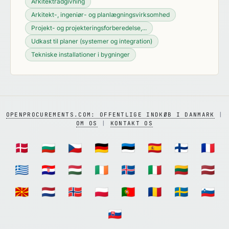
Arkitektrådgivning
Arkitekt-, ingeniør- og planlægningsvirksomhed
Projekt- og projekteringsforberedelse,...
Udkast til planer (systemer og integration)
Tekniske installationer i bygninger
OPENPROCUREMENTS.COM: OFFENTLIGE INDKØB I DANMARK
|
OM OS
|
KONTAKT OS
🇩🇰
🇧🇬
🇨🇿
🇩🇪
🇪🇪
🇪🇸
🇫🇮
🇫🇷
🇬🇷
🇭🇷
🇭🇺
🇮🇪
🇮🇸
🇮🇹
🇱🇹
🇱🇻
🇲🇰
🇳🇱
🇳🇴
🇵🇱
🇵🇹
🇷🇴
🇸🇪
🇸🇮
🇸🇰