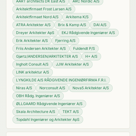
AART architects DK East A/S
ARC Nordic A/S
Arkitektfirmaet Frost Larsen A/S
Arkitektfirmaet Nord A/S
Arkitema K/S
ATRA Arkitekter A/S
Brix & Kamp A/S
DAI A/S
Dreyer Arkitekter ApS
EKJ Rådgivende Ingeniører A/S
Erik Arkitekter A/S
Fjerring A/S
Friis Andersen Arkitekter A/S
Fuldendt P/S
Gjørtz/ANDERSEN/ARKITEKTER A/S
H+ A/S
Ingholt Consult A/S
JJW Arkitekter A/S
LINK arkitektur A/S
LYNGKILDE A/S RÅDGIVENDE INGENIØRFIRMA F.R.I.
Niras A/S
Norconsult A/S
Nova5 Arkitekter A/S
OBH Rådg. Ingeniører A/S
ØLLGAARD Rådgivende Ingeniører A/S
Skala Architecture A/S
TEKT A/S
Topdahl Ingeniører og Arkitekter ApS