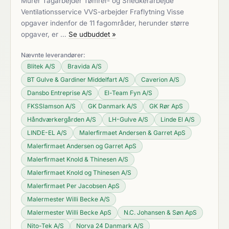
Murer Tagarbejder Tømrer- og Snedkerarbejde
Ventilationsservice VVS-arbejder Fraflytning Visse
opgaver indenfor de 11 fagområder, herunder større
opgaver, er …
Se udbuddet »
Nævnte leverandører:
Blitek A/S
Bravida A/S
BT Gulve & Gardiner Middelfart A/S
Caverion A/S
Dansbo Entreprise A/S
El-Team Fyn A/S
FKSSlamson A/S
GK Danmark A/S
GK Rør ApS
Håndværkergården A/S
LH-Gulve A/S
Linde El A/S
LINDE-EL A/S
Malerfirmaet Andersen & Garret ApS
Malerfirmaet Andersen og Garret ApS
Malerfirmaet Knold & Thinesen A/S
Malerfirmaet Knold og Thinesen A/S
Malerfirmaet Per Jacobsen ApS
Malermester Willi Becke A/S
Malermester Willi Becke ApS
N.C. Johansen & Søn ApS
Nito-Tek A/S
Norva 24 Danmark A/S