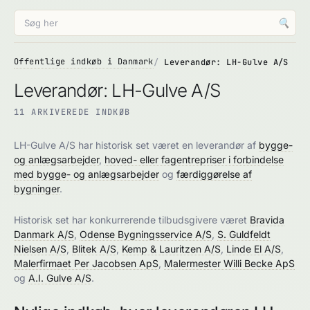
🔍
Offentlige indkøb i Danmark
Leverandør: LH-Gulve A/S
Leverandør: LH-Gulve A/S
11 ARKIVEREDE INDKØB
LH-Gulve A/S har historisk set været en leverandør af
bygge-
og anlægsarbejder
,
hoved- eller fagentrepriser i forbindelse
med bygge- og anlægsarbejder
og
færdiggørelse af
bygninger
.
Historisk set har konkurrerende tilbudsgivere været
Bravida
Danmark A/S
,
Odense Bygningsservice A/S
,
S. Guldfeldt
Nielsen A/S
,
Blitek A/S
,
Kemp & Lauritzen A/S
,
Linde El A/S
,
Malerfirmaet Per Jacobsen ApS
,
Malermester Willi Becke ApS
og
A.I. Gulve A/S
.