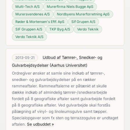
Multi-Tech A/S
Murerfirma Niels Bugge ApS
Murersvendenes A/S
Nordbyens Murerforretning ApS
Røder & Mortensen's Eftf. ApS
Sif Grupen A/S
SIF Gruppen A/S
TKP Byg A/S
Verdo Teknik
Verdo Teknik A/S
Udbud af Tømrer-, Snedker- og
2013-05-21
Gulvarbejdsydelser
(
Aarhus Universitet
)
Ordregiver ønsker at samle sine indkøb af tømrer-,
snedker- og gulvarbejdsydelser på en rækker
rammeaftaler. Rammeaftalerne er påtænkt at skulle
dække indkøb af almindelig tømrer-/snedkerarbejde
fordelt på 8 geografiske aftaler samt gulvarbejde fordelt
på 8 geografiske aftaler. Ved gulvarbejde skal forstås
pålægning af vinyl- og linoleumsgulve samt tæpper.
Specialopgaver som fx sten og terrazzogulve er undtaget
aftalen.
Se udbuddet »