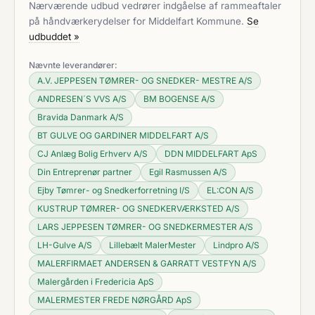
Nærværende udbud vedrører indgåelse af rammeaftaler
på håndværkerydelser for Middelfart Kommune.
Se
udbuddet »
Nævnte leverandører:
A.V. JEPPESEN TØMRER- OG SNEDKER- MESTRE A/S
ANDRESEN´S VVS A/S
BM BOGENSE A/S
Bravida Danmark A/S
BT GULVE OG GARDINER MIDDELFART A/S
CJ Anlæg Bolig Erhverv A/S
DDN MIDDELFART ApS
Din Entreprenør partner
Egil Rasmussen A/S
Ejby Tømrer- og Snedkerforretning I/S
EL:CON A/S
KUSTRUP TØMRER- OG SNEDKERVÆRKSTED A/S
LARS JEPPESEN TØMRER- OG SNEDKERMESTER A/S
LH-Gulve A/S
Lillebælt MalerMester
Lindpro A/S
MALERFIRMAET ANDERSEN & GARRATT VESTFYN A/S
Malergården i Fredericia ApS
MALERMESTER FREDE NØRGÅRD ApS