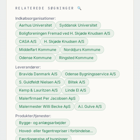
RELATEREDE SØGNINGER
🔍
Indkøbsorganisationer:
Aarhus Universitet
Syddansk Universitet
Boligforeningen Fremad ved H. Skjøde Knudsen A/S
CASA A/S
H. Skjøde Knudsen A/S
Middelfart Kommune
Norddjurs Kommune
Odense Kommune
Ringsted Kommune
Leverandører:
Bravida Danmark A/S
Odense Bygningsservice A/S
S. Guldfeldt Nielsen A/S
Blitek A/S
Kemp & Lauritzen A/S
Linde El A/S
Malerfirmaet Per Jacobsen ApS
Malermester Willi Becke ApS
A.I. Gulve A/S
Produkter/tjenester:
Bygge- og anlægsarbejder
Hoved- eller fagentrepriser i forbindelse...
Færdiggørelse af bygninger