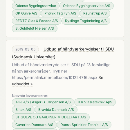
Odense Bygningsservice
Odense Bygningsservice A/S
OK Gulve A/S
Phønix Tag Fyn A/S
Raunstrup A/S
REDTZ Glas & Facade A/S
Ryslinge Tagdækning A/S
S. Guldfeldt Nielsen A/S
Udbud af håndværkerydelser til SDU
2019-03-05
(
Syddansk Universitet
)
Udbud af håndværkerydelser til SDU på 13 forskellige
håndværkerområder. Tryk her
https://permalink.mercell.com/101224716.aspx
Se
udbuddet »
Nævnte leverandører:
AGJ A/S / Asger G. Jørgensen A/S
B & V Køleteknik ApS
Blitek A/S
Bravida Danmark A/S
BT GULVE OG GARDINER MIDDELFART A/S
Caverion Danmark A/S
Dansk Sprinkler Teknik II A/S