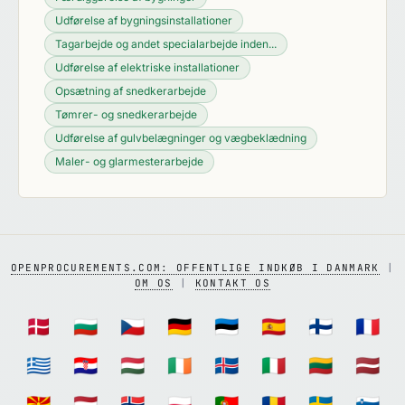
Udførelse af bygningsinstallationer
Tagarbejde og andet specialarbejde inden...
Udførelse af elektriske installationer
Opsætning af snedkerarbejde
Tømrer- og snedkerarbejde
Udførelse af gulvbelægninger og vægbeklædning
Maler- og glarmesterarbejde
OPENPROCUREMENTS.COM: OFFENTLIGE INDKØB I DANMARK
|
OM OS
|
KONTAKT OS
🇩🇰
🇧🇬
🇨🇿
🇩🇪
🇪🇪
🇪🇸
🇫🇮
🇫🇷
🇬🇷
🇭🇷
🇭🇺
🇮🇪
🇮🇸
🇮🇹
🇱🇹
🇱🇻
🇲🇰
🇳🇱
🇳🇴
🇵🇱
🇵🇹
🇷🇴
🇸🇪
🇸🇮