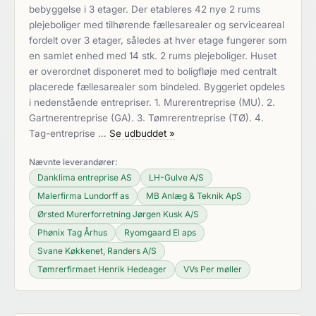
bebyggelse i 3 etager. Der etableres 42 nye 2 rums
plejeboliger med tilhørende fællesarealer og serviceareal
fordelt over 3 etager, således at hver etage fungerer som
en samlet enhed med 14 stk. 2 rums plejeboliger. Huset
er overordnet disponeret med to boligfløje med centralt
placerede fællesarealer som bindeled. Byggeriet opdeles
i nedenstående entrepriser. 1. Murerentreprise (MU). 2.
Gartnerentreprise (GA). 3. Tømrerentreprise (TØ). 4.
Tag-entreprise …
Se udbuddet »
Nævnte leverandører:
Danklima entreprise AS
LH-Gulve A/S
Malerfirma Lundorff as
MB Anlæg & Teknik ApS
Ørsted Murerforretning Jørgen Kusk A/S
Phønix Tag Århus
Ryomgaard El aps
Svane Køkkenet, Randers A/S
Tømrerfirmaet Henrik Hedeager
VVs Per møller