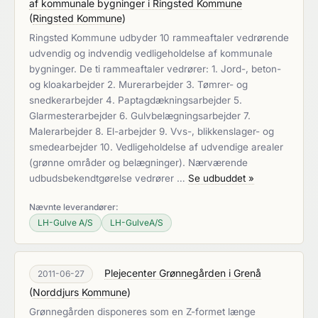
af kommunale bygninger i Ringsted Kommune
(
Ringsted Kommune
)
Ringsted Kommune udbyder 10 rammeaftaler vedrørende
udvendig og indvendig vedligeholdelse af kommunale
bygninger. De ti rammeaftaler vedrører: 1. Jord-, beton-
og kloakarbejder 2. Murerarbejder 3. Tømrer- og
snedkerarbejder 4. Paptagdækningsarbejder 5.
Glarmesterarbejder 6. Gulvbelægningsarbejder 7.
Malerarbejder 8. El-arbejder 9. Vvs-, blikkenslager- og
smedearbejder 10. Vedligeholdelse af udvendige arealer
(grønne områder og belægninger). Nærværende
udbudsbekendtgørelse vedrører …
Se udbuddet »
Nævnte leverandører:
LH-Gulve A/S
LH-GulveA/S
Plejecenter Grønnegården i Grenå
2011-06-27
(
Norddjurs Kommune
)
Grønnegården disponeres som en Z-formet længe