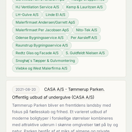
HJ Ventilation Service A/S
Kemp & Lauritzen A/S
LH-Gulve A/S
Linde El A/S
Malerfirmaet Andersen/Garrett ApS
Malerfirmaet Per Jacobsen ApS
Nito-Tek A/S
Odense Bygningsservice A/S
Per Aarsleff A/S
Raunstrup Bygningsservice A/S
Redtz Glas og Facade A/S
S. Guldfeldt Nielsen A/S
Snoghøj`s Tæpper & Gulvmontering
Viebke og West Malerfirma A/S
CASA A/S - Tømmerup Parken.
2021-08-20
Offentlig udbud af undergulve
(
CASA A/S
)
Tømmerup Parken bliver en fremtidens landsby med
fokus på fællesskab og frihed. Et varieret udbud af
moderne boligtyper i forskellige størrelser kombineres
med attraktive uderum i skønne omgivelser tæt på by og
natur. Parken består af et miks af almene og private