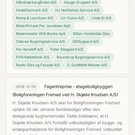
Håndværkergården A/S
Hauge Gruppen A/S
HedeDanmark A/S
HJ Ventilation Service A/S
Kemp & Lauritzen A/S
LH-Gulve A/S
Linde El A/S
Malerfirmaet Per Jacobsen ApS
Malermester Willi Becke ApS
Nillan-Hyllekilde Glas
Odense Bygningsservice A/S
OKNygaard A/S
Per Aarsleff A/S
Peter Ellegaard A/S
PVN Køleteknik A/S
Raunstrup Bygningsservice A/S
Redtz Glas og Facade A/S
S. Guldfeldt Nielsen A/S
Fagentreprise - etageboligbyggeri
2018-12-05
(
Boligforeningen Fremad ved H. Skjøde Knudsen A/S
)
H. Skjøde Knudsen A/S skal for Boligforeningen Fremad
opføre 30 stk. almene familieboliger efter den
delegerede bygherremodel. Dette indebærer, at H.
Skjøde Knudsen A/S forestår udbudspligten af bygge- og
anlægsarbejderne for Boligforeningen Fremad. Udbuddet