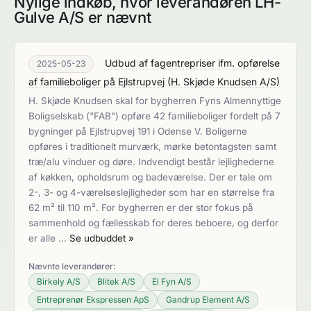
Nylige indkøb, hvor leverandøren LH-
Gulve A/S er nævnt
Udbud af fagentrepriser ifm. opførelse
2025-05-23
af familieboliger på Ejlstrupvej
(
H. Skjøde Knudsen A/S
)
H. Skjøde Knudsen skal for bygherren Fyns Almennyttige
Boligselskab ("FAB") opføre 42 familieboliger fordelt på 7
bygninger på Ejlstrupvej 191 i Odense V. Boligerne
opføres i traditionelt murværk, mørke betontagsten samt
træ/alu vinduer og døre. Indvendigt består lejlighederne
af køkken, opholdsrum og badeværelse. Der er tale om
2-, 3- og 4-værelseslejligheder som har en størrelse fra
62 m² til 110 m². For bygherren er der stor fokus på
sammenhold og fællesskab for deres beboere, og derfor
er alle …
Se udbuddet »
Nævnte leverandører:
Birkely A/S
Blitek A/S
El Fyn A/S
Entreprenør Ekspressen ApS
Gandrup Element A/S