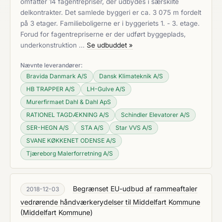
omfatter 14 fagentrepriser, der udbydes i særskilte
delkontrakter. Det samlede byggeri er ca. 3 075 m fordelt
på 3 etager. Familieboligerne er i byggeriets 1. - 3. etage.
Forud for fagentrepriserne er der udført byggeplads,
underkonstruktion …
Se udbuddet »
Nævnte leverandører:
Bravida Danmark A/S
Dansk Klimateknik A/S
HB TRAPPER A/S
LH-Gulve A/S
Murerfirmaet Dahl & Dahl ApS
RATIONEL TAGDÆKNING A/S
Schindler Elevatorer A/S
SER-HEGN A/S
STA A/S
Star VVS A/S
SVANE KØKKENET ODENSE A/S
Tjæreborg Malerforretning A/S
Begrænset EU-udbud af rammeaftaler
2018-12-03
vedrørende håndværkerydelser til Middelfart Kommune
(
Middelfart Kommune
)