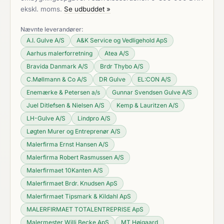
ekskl. moms.
Se udbuddet »
Nævnte leverandører:
A.I. Gulve A/S
A&K Service og Vedligehold ApS
Aarhus malerforretning
Atea A/S
Bravida Danmark A/S
Brdr Thybo A/S
C.Møllmann & Co A/S
DR Gulve
EL:CON A/S
Enemærke & Petersen a/s
Gunnar Svendsen Gulve A/S
Juel Ditlefsen & Nielsen A/S
Kemp & Lauritzen A/S
LH-Gulve A/S
Lindpro A/S
Løgten Murer og Entreprenør A/S
Malerfirma Ernst Hansen A/S
Malerfirma Robert Rasmussen A/S
Malerfirmaet 10Kanten A/S
Malerfirmaet Brdr. Knudsen ApS
Malerfirmaet Tipsmark & Kildahl ApS
MALERFIRMAET TOTALENTREPRISE ApS
Malermester Willi Becke ApS
MT Højgaard