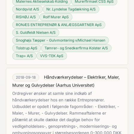
Malernes Aktieselskab Kolding
Murerfirmaet CSS ApS
Nordqvist A/S
Nr. Lyndelse Tagdækning A/S
RISHØJ A/S
Rolf Murer ApS
RONÆS ENTREPRENØR & ANLÆGSGARTNER ApS
S. Guldfeldt Nielsen A/S
Snoghøjs Tæpper - Gulvmontering v/Michael Hansen
Tolstrup ApS
Tømrer- og Snedkerfirma Kolster A/S
Trap+ A/S
VVS-TEK ApS
Håndværkerydelser – Elektriker, Maler,
2018-09-18
Murer og Gulvydelser
(
Aarhus Universitet
)
Ordregiver ønsker at samle sine indkøb af
håndværkerydelser hos en række Entreprenører.
Udbuddet er opdelt i følgende fagområder: - Elektriker, -
Maler, - Murer, - Gulvydelser. Rammeaftalerne er
påtænkt at skulle dække det daglige behov for
vedligeholdelses-, genopretnings-, moderniserings- og
ombygningsopgaver i størrelsesordenen 0-300 000 DKK