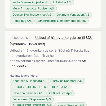
Invita Odense Projekt ApS
LH-Gulve A/S
Murerfirmaet Axel Poulsen A/S
Odense Bygningsservice A/S
Optimum Ventilation A/S
Penta Byg A/S
Søndergaards Elementmontage ApS
Udbud af håndværkerydelser til SDU
2023-03-17
(
Syddansk Universitet
)
Udbud af håndværkerydelser til SDU på 11 forskellige
håndværkerområder. Tryk her
https://permalink.mercell.com/199498640.aspx
Se
udbuddet »
Nævnte leverandører:
Andersen & Heegaard A/S
Bravida Danmark A/S
BT GULVE OG GARDINER FREDERICIA A/S
Caverion Danmark A/S
CFB Industri ApS
Entreprenør Ekspressen ApS
GLARMESTER STENDER ApS
Hauge Gruppen A/S