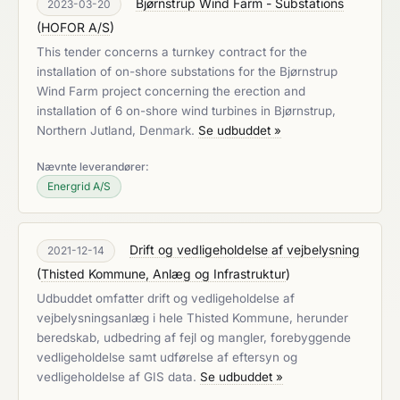
Bjørnstrup Wind Farm - Substations
2023-03-20
(
HOFOR A/S
)
This tender concerns a turnkey contract for the
installation of on-shore substations for the Bjørnstrup
Wind Farm project concerning the erection and
installation of 6 on-shore wind turbines in Bjørnstrup,
Northern Jutland, Denmark.
Se udbuddet »
Nævnte leverandører:
Energrid A/S
Drift og vedligeholdelse af vejbelysning
2021-12-14
(
Thisted Kommune, Anlæg og Infrastruktur
)
Udbuddet omfatter drift og vedligeholdelse af
vejbelysningsanlæg i hele Thisted Kommune, herunder
beredskab, udbedring af fejl og mangler, forebyggende
vedligeholdelse samt udførelse af eftersyn og
vedligeholdelse af GIS data.
Se udbuddet »