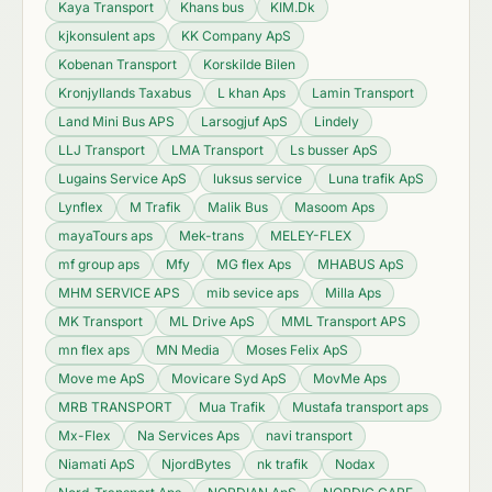
Kaya Transport
Khans bus
KIM.Dk
kjkonsulent aps
KK Company ApS
Kobenan Transport
Korskilde Bilen
Kronjyllands Taxabus
L khan Aps
Lamin Transport
Land Mini Bus APS
Larsogjuf ApS
Lindely
LLJ Transport
LMA Transport
Ls busser ApS
Lugains Service ApS
luksus service
Luna trafik ApS
Lynflex
M Trafik
Malik Bus
Masoom Aps
mayaTours aps
Mek-trans
MELEY-FLEX
mf group aps
Mfy
MG flex Aps
MHABUS ApS
MHM SERVICE APS
mib sevice aps
Milla Aps
MK Transport
ML Drive ApS
MML Transport APS
mn flex aps
MN Media
Moses Felix ApS
Move me ApS
Movicare Syd ApS
MovMe Aps
MRB TRANSPORT
Mua Trafik
Mustafa transport aps
Mx-Flex
Na Services Aps
navi transport
Niamati ApS
NjordBytes
nk trafik
Nodax