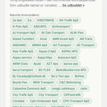
forsyningssikkerheden i den kommende kontraktperiode.
Den udbudte kørsel er variabel, …
Se udbuddet »
Nævnte leverandører:
2a Aps
3.s
4392769418
64-Trafik ApS
A-Flex ApS
AAD/APS
Achtransport
AJ transport ApS
Ali Zeb Transport
ALM-Flex
Alsted Turistfart
Amal
AMR Invest ApS
AN Trans
ANDIAMO
ARIMA ApS
Art Transport
AS Transport
Asia Trafik ApS
Aspau 2 ApS
ASPAU APS
Aspau service
Aspau1Aps
Autocare ApS
AWM-Data
Ayubi
AZT Aps
baraw aps
barut transport
BC FLEX
BedreBusService APS
Bj-TaxaAps@Outlook.dk
Bo´s Taxi aps
BoFlex
Boyds Flex
BRW Transport
C&C Befordring
Cabonline Danmark ApS
cengiz cetinkaya
cetin
City Trafik ApS
City Transport
CKFlextrafik
Córdoba
Cph minibusser ApS
CPH Transport ApS