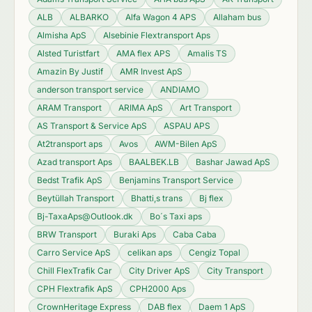
ALB
ALBARKO
Alfa Wagon 4 APS
Allaham bus
Almisha ApS
Alsebinie Flextransport Aps
Alsted Turistfart
AMA flex APS
Amalis TS
Amazin By Justif
AMR Invest ApS
anderson transport service
ANDIAMO
ARAM Transport
ARIMA ApS
Art Transport
AS Transport & Service ApS
ASPAU APS
At2transport aps
Avos
AWM-Bilen ApS
Azad transport Aps
BAALBEK.LB
Bashar Jawad ApS
Bedst Trafik ApS
Benjamins Transport Service
Beytüllah Transport
Bhatti,s trans
Bj flex
Bj-TaxaAps@Outlook.dk
Bo´s Taxi aps
BRW Transport
Buraki Aps
Caba Caba
Carro Service ApS
celikan aps
Cengiz Topal
Chill FlexTrafik Car
City Driver ApS
City Transport
CPH Flextrafik ApS
CPH2000 Aps
CrownHeritage Express
DAB flex
Daem 1 ApS