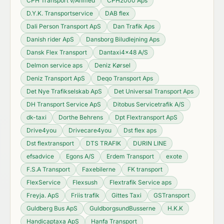
CPH Transport v/Ahmed
CPH2000 Aps
D.Y.K. Transportservice
DAB flex
Dali Person Transport ApS
Dan Trafik Aps
Danish rider ApS
Dansborg Biludlejning Aps
Dansk Flex Transport
Dantaxi4x48 A/S
Delmon service aps
Deniz Kørsel
Deniz Transport ApS
Deqo Transport Aps
Det Nye Trafikselskab ApS
Det Universal Transport Aps
DH Transport Service ApS
Ditobus Servicetrafik A/S
dk-taxi
Dorthe Behrens
Dpt Flextransport ApS
Drive4you
Drivecare4you
Dst flex aps
Dst flextransport
DTS TRAFIK
DURIN LINE
efsadvice
Egons A/S
Erdem Transport
exote
F.S.A Transport
Faxebilerne
FK transport
FlexService
Flexsush
Flextrafik Service aps
Freyja. ApS
Friis trafik
Gittes Taxi
GSTransport
Guldberg Bus ApS
GuldborgsundBusserne
H.K.K
Handicaptaxa ApS
Hanfa Transport