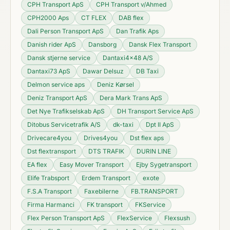
CPH Transport ApS
CPH Transport v/Ahmed
CPH2000 Aps
CT FLEX
DAB flex
Dali Person Transport ApS
Dan Trafik Aps
Danish rider ApS
Dansborg
Dansk Flex Transport
Dansk stjerne service
Dantaxi4x48 A/S
Dantaxi73 ApS
Dawar Delsuz
DB Taxi
Delmon service aps
Deniz Kørsel
Deniz Transport ApS
Dera Mark Trans ApS
Det Nye Trafikselskab ApS
DH Transport Service ApS
Ditobus Servicetrafik A/S
dk-taxi
Dpt II ApS
Drivecare4you
Drives4you
Dst flex aps
Dst flextransport
DTS TRAFIK
DURIN LINE
EA flex
Easy Mover Transport
Ejby Sygetransport
Elife Trabsport
Erdem Transport
exote
F.S.A Transport
Faxebilerne
FB.TRANSPORT
Firma Harmanci
FK transport
FKService
Flex Person Transport ApS
FlexService
Flexsush