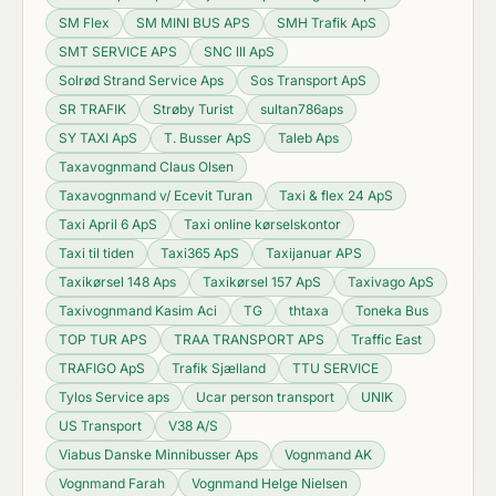
SM Flex
SM MINI BUS APS
SMH Trafik ApS
SMT SERVICE APS
SNC lll ApS
Solrød Strand Service Aps
Sos Transport ApS
SR TRAFIK
Strøby Turist
sultan786aps
SY TAXI ApS
T. Busser ApS
Taleb Aps
Taxavognmand Claus Olsen
Taxavognmand v/ Ecevit Turan
Taxi & flex 24 ApS
Taxi April 6 ApS
Taxi online kørselskontor
Taxi til tiden
Taxi365 ApS
Taxijanuar APS
Taxikørsel 148 Aps
Taxikørsel 157 ApS
Taxivago ApS
Taxivognmand Kasim Aci
TG
thtaxa
Toneka Bus
TOP TUR APS
TRAA TRANSPORT APS
Traffic East
TRAFIGO ApS
Trafik Sjælland
TTU SERVICE
Tylos Service aps
Ucar person transport
UNIK
US Transport
V38 A/S
Viabus Danske Minnibusser Aps
Vognmand AK
Vognmand Farah
Vognmand Helge Nielsen