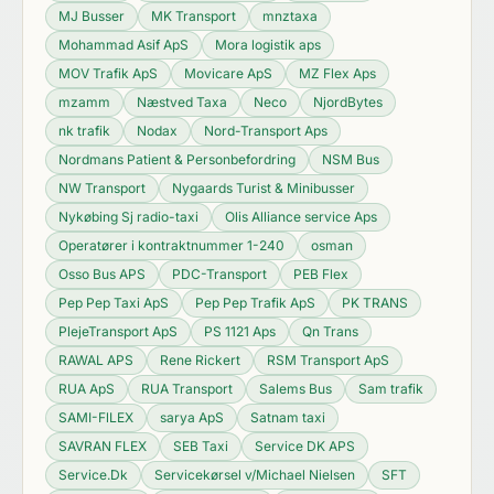
MJ Busser
MK Transport
mnztaxa
Mohammad Asif ApS
Mora logistik aps
MOV Trafik ApS
Movicare ApS
MZ Flex Aps
mzamm
Næstved Taxa
Neco
NjordBytes
nk trafik
Nodax
Nord-Transport Aps
Nordmans Patient & Personbefordring
NSM Bus
NW Transport
Nygaards Turist & Minibusser
Nykøbing Sj radio-taxi
Olis Alliance service Aps
Operatører i kontraktnummer 1-240
osman
Osso Bus APS
PDC-Transport
PEB Flex
Pep Pep Taxi ApS
Pep Pep Trafik ApS
PK TRANS
PlejeTransport ApS
PS 1121 Aps
Qn Trans
RAWAL APS
Rene Rickert
RSM Transport ApS
RUA ApS
RUA Transport
Salems Bus
Sam trafik
SAMI-FlLEX
sarya ApS
Satnam taxi
SAVRAN FLEX
SEB Taxi
Service DK APS
Service.Dk
Servicekørsel v/Michael Nielsen
SFT