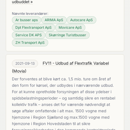
udbuddet »
Nævnte leverandører:
Ar busser aps
ARIMA ApS
Autocare ApS
Dpt Flextransport ApS
Movicare ApS
Service DK APS
Skørringe Turistbusser
ZH Transport ApS
FV11 - Udbud af Flextrafik Variabel
2021-09-13
(
Movia
)
Der forventes at blive kørt ca. 1,5 mio. ture om året af
den form for kørsel, der udbydes i nærværende udbud.
For at kunne opretholde forsyningen af disse ydelser i
spidsbelastningsperioder – og samtidig sikre en rentabel
kollektiv trafik – anses det for værende nødvendigt at
søge aftaler omfattende i alt max. 1500 vogne med
hjemzone i Region Sjælland og max.1500 vogne med
hjemzone i Region Hovedstaden til at sikre