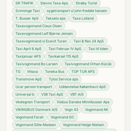
SR TRAFIK
Stevns Taxa Aps.
Strøby Turist
Svinninge Taxi
sygetransport v/ john freddie hansen
T. Busser ApS
Taksato aps
Taxa Lolland
Taxavognmand Claus Olsen
Taxavognmand Leif Bjerne Jensen
Taxavognmand v/ Ecevit Turan
Taxi & flex 24 ApS
Taxi April 6 ApS
Taxi Februar IV ApS
Taxi til tiden
Taxijanuar APS
Taxikørsel 115 ApS
Taxivognmand Bo Larsen
Taxivognmand Orhan Kücük
TG
thtaxa
Toneka Bus
TOP TUR APS
Transmove ApS
Tylos Service aps
Ucar person transport
Uddannelse København ApS
Universal b
V38 Taxi ApS
VBT A/S
Vestegnen Transport
Viabus Danske Minnibusser Aps
VIKINGBUS Danmark A/S
Vogn 43
Vognmand AK
Vognmand Farah
Vognmand GC
Vognmand Gitte Madsen
Vognmand Helge Nielsen