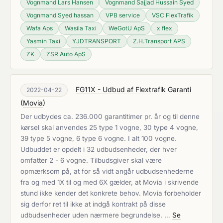
Vognmand Lars Hansen
Vognmand Sajjad Hussain Syed
Vognmand Syed hassan
VPB service
VSC FlexTrafik
Wafa Aps
Wasila Taxi
WeGotU ApS
x flex
Yasmin Taxi
YJDTRANSPORT
Z.H.Transport APS
ZK
ZSR Auto ApS
FG11X - Udbud af Flextrafik Garanti
2022-04-22
(
Movia
)
Der udbydes ca. 236.000 garantitimer pr. år og til denne
kørsel skal anvendes 25 type 1 vogne, 30 type 4 vogne,
39 type 5 vogne, 6 type 6 vogne. I alt 100 vogne.
Udbuddet er opdelt i 32 udbudsenheder, der hver
omfatter 2 - 6 vogne. Tilbudsgiver skal være
opmærksom på, at for så vidt angår udbudsenhederne
fra og med 1X til og med 6X gælder, at Movia i skrivende
stund ikke kender det konkrete behov. Movia forbeholder
sig derfor ret til ikke at indgå kontrakt på disse
udbudsenheder uden nærmere begrundelse. …
Se