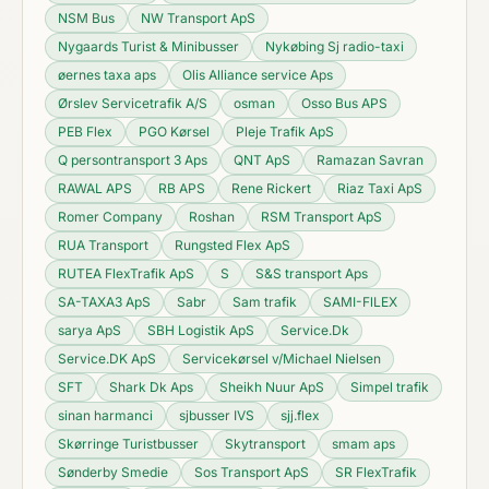
NSM Bus
NW Transport ApS
Nygaards Turist & Minibusser
Nykøbing Sj radio-taxi
øernes taxa aps
Olis Alliance service Aps
Ørslev Servicetrafik A/S
osman
Osso Bus APS
PEB Flex
PGO Kørsel
Pleje Trafik ApS
Q persontransport 3 Aps
QNT ApS
Ramazan Savran
RAWAL APS
RB APS
Rene Rickert
Riaz Taxi ApS
Romer Company
Roshan
RSM Transport ApS
RUA Transport
Rungsted Flex ApS
RUTEA FlexTrafik ApS
S
S&S transport Aps
SA-TAXA3 ApS
Sabr
Sam trafik
SAMI-FlLEX
sarya ApS
SBH Logistik ApS
Service.Dk
Service.DK ApS
Servicekørsel v/Michael Nielsen
SFT
Shark Dk Aps
Sheikh Nuur ApS
Simpel trafik
sinan harmanci
sjbusser IVS
sjj.flex
Skørringe Turistbusser
Skytransport
smam aps
Sønderby Smedie
Sos Transport ApS
SR FlexTrafik