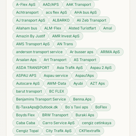
A-Flex ApS
AAD/APS
AAK Transport
Achtransport
acs flex ApS
AHA bus ApS
AJ transport ApS
ALBARKO
Ali Zeb Transport
Allaham bus
ALM-Flex
Alsted Turistfart
Amal
Amazin By Justif
AMR Invest ApS
AMS Transport ApS
AN Trans
anderson transport service
Ar busser aps
ARIMA ApS
Arsalan Aps
Art Transport
AS Transport
ASDA TRANSPORT
Asia Trafik ApS
Aspau 2 ApS
ASPAU APS
Aspau service
Aspau1Aps
Autocare ApS
AWM-Data
Ayubi
AZT Aps
barut transport
BC FLEX
Benjamins Transport Service
Benna.Aps
Bj-TaxaAps@Outlook.dk
Bo´s Taxi aps
BoFlex
Boyds Flex
BRW Transport
Buraki Aps
Caba Caba
Carro Service ApS
cengiz cetinkaya
Cengiz Topal
City Trafik ApS
CKFlextrafik