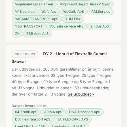
Vognmand Lars Hansen
Vognmand Sajjad Hussain Syed
VPB service
Wafa Aps
WeGotU ApS
Y.M.Service
YABAAM TRANSPORT ApS
YHM Flex
YJDTRANSPORT
You safe service APS
Zh Bus ApS
ZK
ZSR Auto ApS
FG12 - Udbud af Flextrafik Garanti
2023-03-29
(
Movia
)
Der udbydes ca. 265.000 garantitimer pr. år og til denne
kørsel skal anvendes 33 type 1 vogne, 25 type 4 vogne,
40 type 5 vogne, 10 type 6 vogne og 5 type 7 vogne. I
alt 113 vogne. Udbuddet er opdelt i 53 udbudsenheder,
der hver omfatter 2 - 3 vogne.
Se udbuddet »
Nævnte leverandører:
64-Trafik ApS
ARIMA ApS
DNA Transport ApS
Dpt Flextransport ApS
JA-FLEXCARE APS
Land Mini Bus APS
Landminibus S.M.B.A