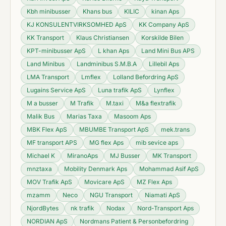
Kbh minibusser
Khans bus
KILIC
kinan Aps
KJ KONSULENTVIRKSOMHED ApS
KK Company ApS
KK Transport
Klaus Christiansen
Korskilde Bilen
KPT-minibusser ApS
L khan Aps
Land Mini Bus APS
Land Minibus
Landminibus S.M.B.A
Lillebil Aps
LMA Transport
Lmflex
Lolland Befordring ApS
Lugains Service ApS
Luna trafik ApS
Lynflex
M a busser
M Trafik
M.taxi
M&a flextrafik
Malik Bus
Marias Taxa
Masoom Aps
MBK Flex ApS
MBUMBE Transport ApS
mek.trans
MF transport APS
MG flex Aps
mib sevice aps
Michael K
MiranoAps
MJ Busser
MK Transport
mnztaxa
Mobility Denmark Aps
Mohammad Asif ApS
MOV Trafik ApS
Movicare ApS
MZ Flex Aps
mzamm
Neco
NGU Transport
Niamati ApS
NjordBytes
nk trafik
Nodax
Nord-Transport Aps
NORDIAN ApS
Nordmans Patient & Personbefordring