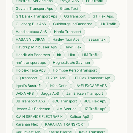
Flextrafik Service aps
Freyja. ApS
Friis trafik
Geylani Transport Aps
Gittes Taxi
GN Dansk Transport Aps
GSTransport
GT Flex Aps.
Guldberg Bus ApS
GuldborgsundBusserne
H.K Trafik
Handicaptaxa ApS
Hanfa Transport
HASAN YILDIRAN
Haslev Taxi Aps
hassaantaxi
Havdrup Minibusser ApS
Hayri Flex
Henrik Als Pedersen
hk
Hka
HM Trafik
hm1 transport aps
Hogne.dk c/o Sayman
Holbæk Taxa ApS
Holmboe PersonTransport
HQ transport
HT 2021 ApS
HT Flex Transport ApS
Iqbal´s Bustrafik
Irfan Cetin
JA-FLEXCARE APS
JAD.A APS
Jagga ApS
Jan Eriksen Transport
JB Transport ApS
JCC Transport
JCL Flex ApS
Jesper Als Pedersen
JM Sverice
JZ Trafik ApS
K.A.H SERVICE FLEXTRAFIK
Kalicar ApS
Karahan Flex
KARAHAN TRANSPORT
Kari Invest ApS
Karise Bilerne
Kaya Transport