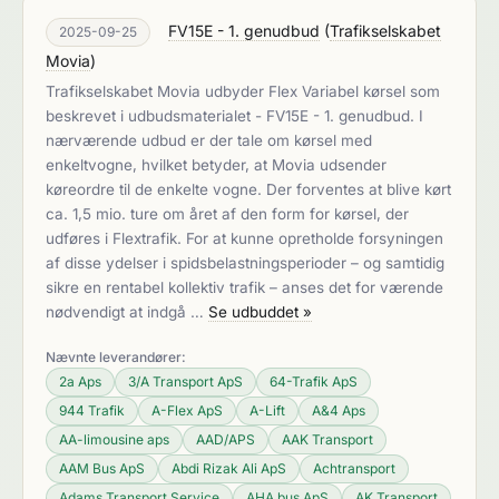
FV15E - 1. genudbud
(
Trafikselskabet
2025-09-25
Movia
)
Trafikselskabet Movia udbyder Flex Variabel kørsel som
beskrevet i udbudsmaterialet - FV15E - 1. genudbud. I
nærværende udbud er der tale om kørsel med
enkeltvogne, hvilket betyder, at Movia udsender
køreordre til de enkelte vogne. Der forventes at blive kørt
ca. 1,5 mio. ture om året af den form for kørsel, der
udføres i Flextrafik. For at kunne opretholde forsyningen
af disse ydelser i spidsbelastningsperioder – og samtidig
sikre en rentabel kollektiv trafik – anses det for værende
nødvendigt at indgå …
Se udbuddet »
Nævnte leverandører:
2a Aps
3/A Transport ApS
64-Trafik ApS
944 Trafik
A-Flex ApS
A-Lift
A&4 Aps
AA-limousine aps
AAD/APS
AAK Transport
AAM Bus ApS
Abdi Rizak Ali ApS
Achtransport
Adams Transport Service
AHA bus ApS
AK Transport