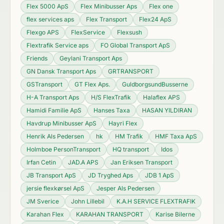
Flex 5000 ApS
Flex Minibusser Aps
Flex one
flex services aps
Flex Transport
Flex24 ApS
Flexgo APS
FlexService
Flexsush
Flextrafik Service aps
FO Global Transport ApS
Friends
Geylani Transport Aps
GN Dansk Transport Aps
GRTRANSPORT
GSTransport
GT Flex Aps.
GuldborgsundBusserne
H-A Transport Aps
H/S FlexTrafik
Halaflex APS
Hamidi Familie ApS
Hanses Taxa
HASAN YILDIRAN
Havdrup Minibusser ApS
Hayri Flex
Henrik Als Pedersen
hk
HM Trafik
HMF Taxa ApS
Holmboe PersonTransport
HQ transport
Idos
Irfan Cetin
JAD.A APS
Jan Eriksen Transport
JB Transport ApS
JD Tryghed Aps
JDB 1 ApS
jersie flexkørsel ApS
Jesper Als Pedersen
JM Sverice
John Lillebil
K.A.H SERVICE FLEXTRAFIK
Karahan Flex
KARAHAN TRANSPORT
Karise Bilerne