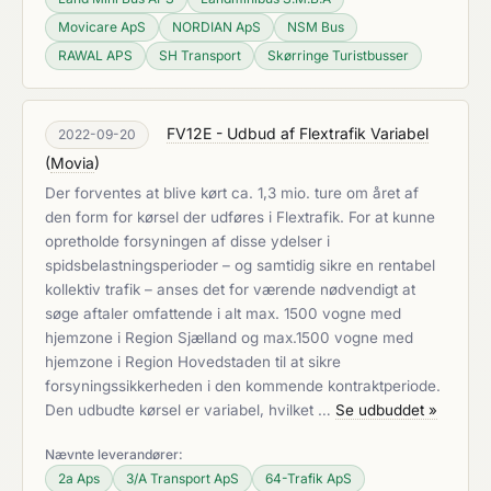
Movicare ApS
NORDIAN ApS
NSM Bus
RAWAL APS
SH Transport
Skørringe Turistbusser
FV12E - Udbud af Flextrafik Variabel
2022-09-20
(
Movia
)
Der forventes at blive kørt ca. 1,3 mio. ture om året af
den form for kørsel der udføres i Flextrafik. For at kunne
opretholde forsyningen af disse ydelser i
spidsbelastningsperioder – og samtidig sikre en rentabel
kollektiv trafik – anses det for værende nødvendigt at
søge aftaler omfattende i alt max. 1500 vogne med
hjemzone i Region Sjælland og max.1500 vogne med
hjemzone i Region Hovedstaden til at sikre
forsyningssikkerheden i den kommende kontraktperiode.
Den udbudte kørsel er variabel, hvilket …
Se udbuddet »
Nævnte leverandører:
2a Aps
3/A Transport ApS
64-Trafik ApS