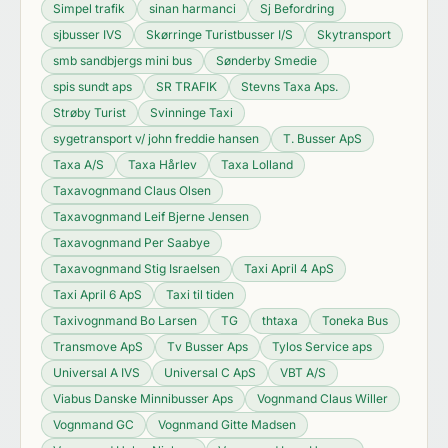
Simpel trafik
sinan harmanci
Sj Befordring
sjbusser IVS
Skørringe Turistbusser I/S
Skytransport
smb sandbjergs mini bus
Sønderby Smedie
spis sundt aps
SR TRAFIK
Stevns Taxa Aps.
Strøby Turist
Svinninge Taxi
sygetransport v/ john freddie hansen
T. Busser ApS
Taxa A/S
Taxa Hårlev
Taxa Lolland
Taxavognmand Claus Olsen
Taxavognmand Leif Bjerne Jensen
Taxavognmand Per Saabye
Taxavognmand Stig Israelsen
Taxi April 4 ApS
Taxi April 6 ApS
Taxi til tiden
Taxivognmand Bo Larsen
TG
thtaxa
Toneka Bus
Transmove ApS
Tv Busser Aps
Tylos Service aps
Universal A IVS
Universal C ApS
VBT A/S
Viabus Danske Minnibusser Aps
Vognmand Claus Willer
Vognmand GC
Vognmand Gitte Madsen