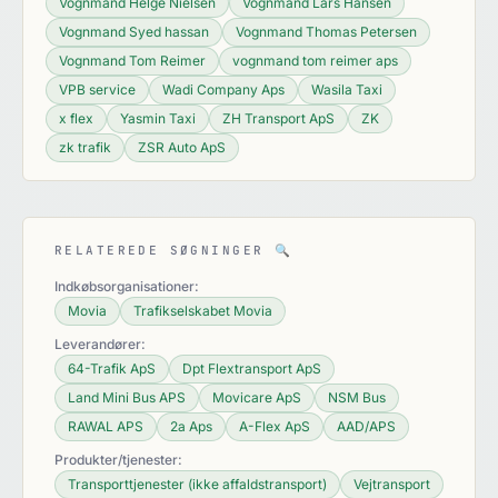
Vognmand Helge Nielsen
Vognmand Lars Hansen
Vognmand Syed hassan
Vognmand Thomas Petersen
Vognmand Tom Reimer
vognmand tom reimer aps
VPB service
Wadi Company Aps
Wasila Taxi
x flex
Yasmin Taxi
ZH Transport ApS
ZK
zk trafik
ZSR Auto ApS
RELATEREDE SØGNINGER
🔍
Indkøbsorganisationer:
Movia
Trafikselskabet Movia
Leverandører:
64-Trafik ApS
Dpt Flextransport ApS
Land Mini Bus APS
Movicare ApS
NSM Bus
RAWAL APS
2a Aps
A-Flex ApS
AAD/APS
Produkter/tjenester:
Transporttjenester (ikke affaldstransport)
Vejtransport