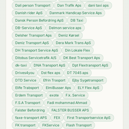
Dali person Transport
Dan Trafik Aps
dani taxi aps
Danish rider ApS
Danmark Handicap Service Aps
Dansk Person Befordring ApS
DB Taxi
DB-Service ApS
Delmon service aps
Delsher Transport Aps
Deniz Kørsel
Deniz Transport ApS
Dera Mark Trans ApS
DH Transport Service ApS
Din Lokale Flex
Ditobus Servicetrafik A/S
DK Best Transport Aps
dk-taxi
DNA Transport ApS
Dpt Flextransport ApS
Drives4you
Dst flex aps
DT 7045 aps
DTD Service
Efrin Trasport
Ejby Sygetransport
Elife Trabsport
ElmiBusser Aps
ELY Flex ApS
Erdem Transport
exote
F.k. Service
F.S.A Transport
Fadi mohammad Ahmad
Falster Befordring
FALSTER BUSSER APS
faxe-transport APS
FEX
First Transportservice ApS
FK transport
FKService
Flash Transport