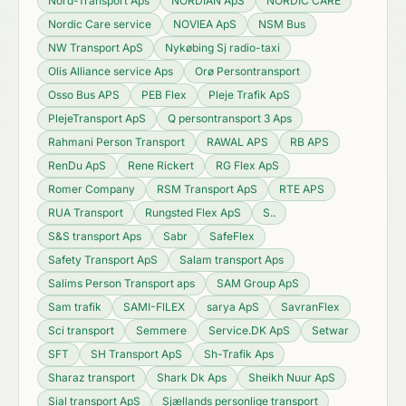
Nord-Transport Aps
NORDIAN ApS
NORDIC CARE
Nordic Care service
NOVIEA ApS
NSM Bus
NW Transport ApS
Nykøbing Sj radio-taxi
Olis Alliance service Aps
Orø Persontransport
Osso Bus APS
PEB Flex
Pleje Trafik ApS
PlejeTransport ApS
Q persontransport 3 Aps
Rahmani Person Transport
RAWAL APS
RB APS
RenDu ApS
Rene Rickert
RG Flex ApS
Romer Company
RSM Transport ApS
RTE APS
RUA Transport
Rungsted Flex ApS
S..
S&S transport Aps
Sabr
SafeFlex
Safety Transport ApS
Salam transport Aps
Salims Person Transport aps
SAM Group ApS
Sam trafik
SAMI-FlLEX
sarya ApS
SavranFlex
Sci transport
Semmere
Service.DK ApS
Setwar
SFT
SH Transport ApS
Sh-Trafik Aps
Sharaz transport
Shark Dk Aps
Sheikh Nuur ApS
Sial transport ApS
Sjællands personlige transport