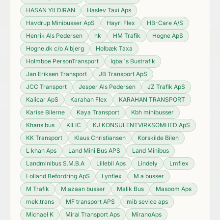
HASAN YILDIRAN
Haslev Taxi Aps
Havdrup Minibusser ApS
Hayri Flex
HB-Care A/S
Henrik Als Pedersen
hk
HM Trafik
Hogne ApS
Hogne.dk c/o Albjerg
Holbæk Taxa
Holmboe PersonTransport
Iqbal´s Bustrafik
Jan Eriksen Transport
JB Transport ApS
JCC Transport
Jesper Als Pedersen
JZ Trafik ApS
Kalicar ApS
Karahan Flex
KARAHAN TRANSPORT
Karise Bilerne
Kaya Transport
Kbh minibusser
Khans bus
KILIC
KJ KONSULENTVIRKSOMHED ApS
KK Transport
Klaus Christiansen
Korskilde Bilen
L khan Aps
Land Mini Bus APS
Land Minibus
Landminibus S.M.B.A
Lillebil Aps
Lindely
Lmflex
Lolland Befordring ApS
Lynflex
M a busser
M Trafik
M.azaan busser
Malik Bus
Masoom Aps
mek.trans
MF transport APS
mib sevice aps
Michael K
Miral Transport Aps
MiranoAps