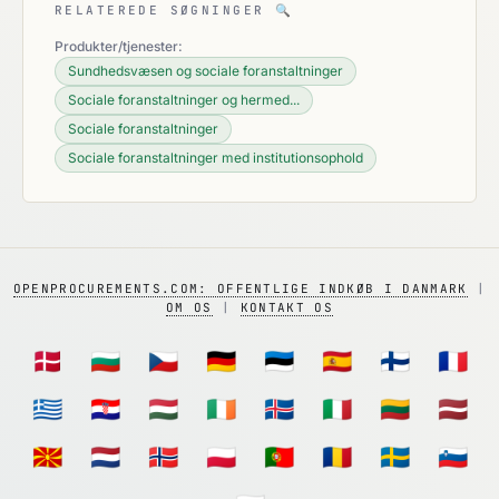
RELATEREDE SØGNINGER
🔍
Produkter/tjenester:
Sundhedsvæsen og sociale foranstaltninger
Sociale foranstaltninger og hermed...
Sociale foranstaltninger
Sociale foranstaltninger med institutionsophold
OPENPROCUREMENTS.COM: OFFENTLIGE INDKØB I DANMARK
|
OM OS
|
KONTAKT OS
🇩🇰
🇧🇬
🇨🇿
🇩🇪
🇪🇪
🇪🇸
🇫🇮
🇫🇷
🇬🇷
🇭🇷
🇭🇺
🇮🇪
🇮🇸
🇮🇹
🇱🇹
🇱🇻
🇲🇰
🇳🇱
🇳🇴
🇵🇱
🇵🇹
🇷🇴
🇸🇪
🇸🇮