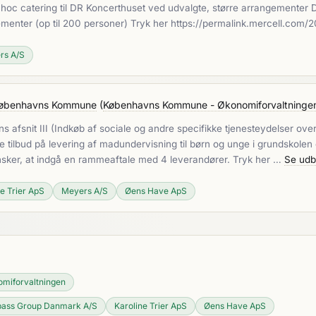
oc catering til DR Koncerthuset ved udvalgte, større arrangementer De
ngementer (op til 200 personer) Tryk her https://permalink.mercell.co
rs A/S
l Københavns Kommune
(
Københavns Kommune - Økonomiforvaltninge
nit III (Indkøb af sociale og andre specifikke tjenesteydelser over 
tilbud på levering af madundervisning til børn og unge i grundskolen 
ker, at indgå en rammeaftale med 4 leverandører. Tryk her …
Se udb
ne Trier ApS
Meyers A/S
Øens Have ApS
miforvaltningen
ass Group Danmark A/S
Karoline Trier ApS
Øens Have ApS