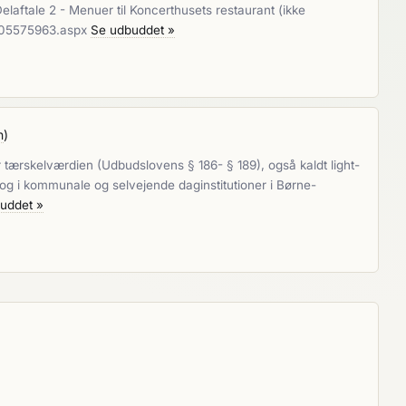
laftale 2 - Menuer til Koncerthusets restaurant (ikke
m/205575963.aspx
Se udbuddet »
n
)
tærskelværdien (Udbudslovens § 186- § 189), også kaldt light-
og i kommunale og selvejende daginstitutioner i Børne-
uddet »