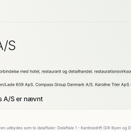
A/S
 forbindelse med hotel, restaurant og detailhandel
,
restaurationsvirks
en/Lade 609 ApS
,
Compass Group Danmark A/S
,
Karoline Trier ApS
s A/S er nævnt
ven udbydes som to delaftaler: Delaftale 1 - Kantinedrift (DR Byen 