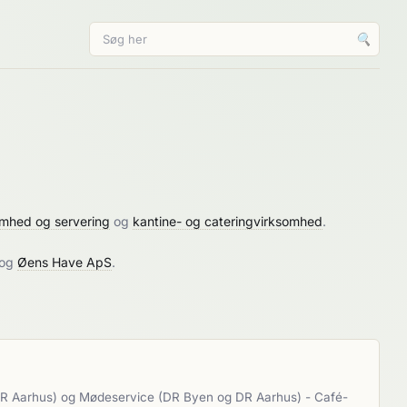
🔍
omhed og servering
og
kantine- og cateringvirksomhed
.
og
Øens Have ApS
.
og DR Aarhus) og Mødeservice (DR Byen og DR Aarhus) - Café-