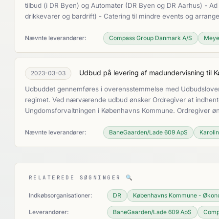
tilbud (i DR Byen) og Automater (DR Byen og DR Aarhus) - Ad h
drikkevarer og bardrift) - Catering til mindre events og arra
Nævnte leverandører:
Compass Group Danmark A/S
Meye
Udbud på levering af madundervisning ti
2023-03-03
Udbuddet gennemføres i overensstemmelse med Udbudslovens afs
regimet. Ved nærværende udbud ønsker Ordregiver at indhente 
Ungdomsforvaltningen i Københavns Kommune. Ordregiver øns
Nævnte leverandører:
BaneGaarden/Lade 609 ApS
Karoli
RELATEREDE SØGNINGER
🔍
Indkøbsorganisationer:
DR
Københavns Kommune - Økono
Leverandører:
BaneGaarden/Lade 609 ApS
Comp