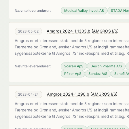
Nævnte leverandører:
Medical Valley Invest AB
STADA Nor
Amgros 2024-1.1303.b
(
AMGROS I/S
)
2023-05-02
Amgros er et interessentskab med de 5 regioner som interesse
Færøerne og Grønland, ønsker Amgros I/S at indgå rammeaftaler
sygehusapotekerne til Amgros I/S' indkøbspris med et tillæg.
Nævnte leverandører:
2care4 ApS
Desitin Pharma A/S
Pfizer ApS
Sandoz A/S
Sanofi A
Amgros 2024-1.290.b
(
AMGROS I/S
)
2023-04-24
Amgros er et interessentskab med de 5 regioner som interesse
Færøerne og Grønland, ønsker Amgros I/S at indgå rammeaftaler
sygehusapotekerne til Amgros I/S' indkøbspris med et tillæg.