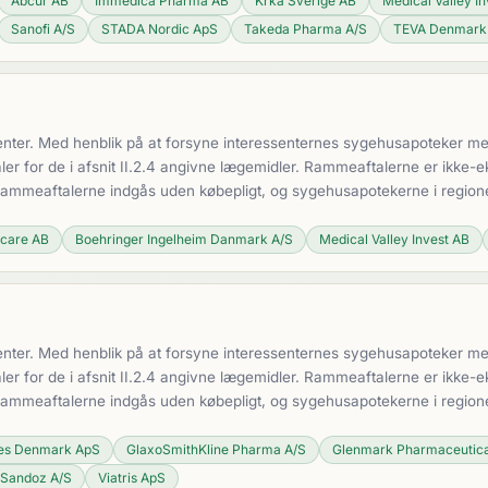
Abcur AB
Immedica Pharma AB
Krka Sverige AB
Medical Valley I
Sanofi A/S
STADA Nordic ApS
Takeda Pharma A/S
TEVA Denmark
nter. Med henblik på at forsyne interessenternes sygehusapoteker med 
 for de i afsnit II.2.4 angivne lægemidler. Rammeaftalerne er ikke-ek
 Rammeaftalerne indgås uden købepligt, og sygehusapotekerne i region
hcare AB
Boehringer Ingelheim Danmark A/S
Medical Valley Invest AB
nter. Med henblik på at forsyne interessenternes sygehusapoteker med 
 for de i afsnit II.2.4 angivne lægemidler. Rammeaftalerne er ikke-ek
 Rammeaftalerne indgås uden købepligt, og sygehusapotekerne i region
ces Denmark ApS
GlaxoSmithKline Pharma A/S
Glenmark Pharmaceutica
Sandoz A/S
Viatris ApS