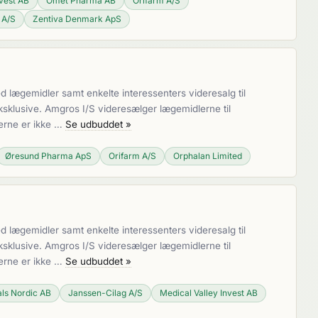
nvest AB
Omet Pharma AB
Orifarm A/S
 A/S
Zentiva Denmark ApS
lægemidler samt enkelte interessenters videresalg til
sklusive. Amgros I/S videresælger lægemidlerne til
erne er ikke …
Se udbuddet »
Øresund Pharma ApS
Orifarm A/S
Orphalan Limited
lægemidler samt enkelte interessenters videresalg til
sklusive. Amgros I/S videresælger lægemidlerne til
erne er ikke …
Se udbuddet »
ls Nordic AB
Janssen-Cilag A/S
Medical Valley Invest AB