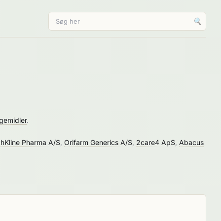
🔍
gemidler
.
hKline Pharma A/S
,
Orifarm Generics A/S
,
2care4 ApS
,
Abacus