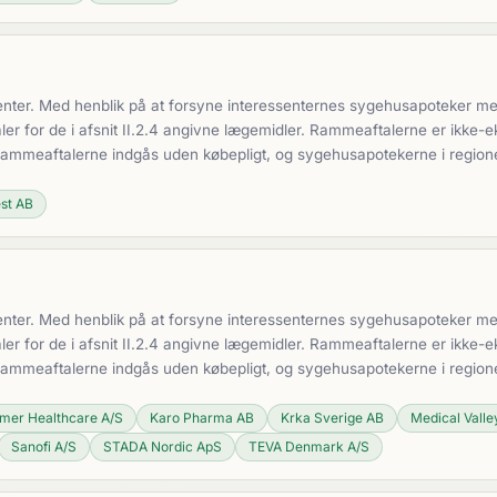
nter. Med henblik på at forsyne interessenternes sygehusapoteker med 
 for de i afsnit II.2.4 angivne lægemidler. Rammeaftalerne er ikke-ek
 Rammeaftalerne indgås uden købepligt, og sygehusapotekerne i region
est AB
nter. Med henblik på at forsyne interessenternes sygehusapoteker med 
 for de i afsnit II.2.4 angivne lægemidler. Rammeaftalerne er ikke-ek
 Rammeaftalerne indgås uden købepligt, og sygehusapotekerne i region
mer Healthcare A/S
Karo Pharma AB
Krka Sverige AB
Medical Valle
Sanofi A/S
STADA Nordic ApS
TEVA Denmark A/S