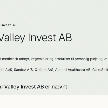
 Invest AB
alley Invest AB
af
medicinsk udstyr, lægemidler og produkter til personlig pleje
og
læ
dic ApS
,
Sandoz A/S
,
Orifarm A/S
,
Accord Healthcare AB
,
GlaxoSmit
l Valley Invest AB er nævnt