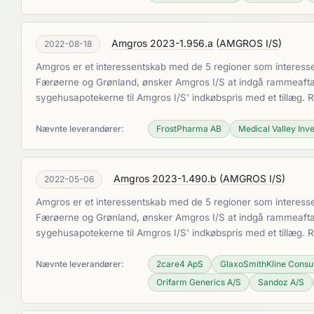
Amgros 2023-1.956.a
(
AMGROS I/S
)
2022-08-18
Amgros er et interessentskab med de 5 regioner som interesse
Færøerne og Grønland, ønsker Amgros I/S at indgå rammeaftaler
sygehusapotekerne til Amgros I/S' indkøbspris med et tillæg.
Nævnte leverandører:
FrostPharma AB
Medical Valley Inv
Amgros 2023-1.490.b
(
AMGROS I/S
)
2022-05-06
Amgros er et interessentskab med de 5 regioner som interesse
Færøerne og Grønland, ønsker Amgros I/S at indgå rammeaftaler
sygehusapotekerne til Amgros I/S' indkøbspris med et tillæg.
Nævnte leverandører:
2care4 ApS
GlaxoSmithKline Consu
Orifarm Generics A/S
Sandoz A/S