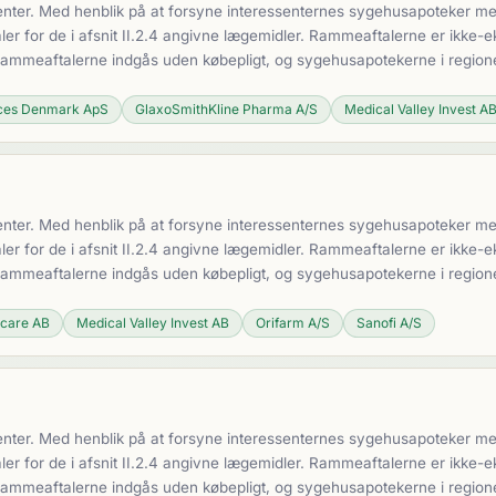
nter. Med henblik på at forsyne interessenternes sygehusapoteker med 
 for de i afsnit II.2.4 angivne lægemidler. Rammeaftalerne er ikke-ek
 Rammeaftalerne indgås uden købepligt, og sygehusapotekerne i region
nces Denmark ApS
GlaxoSmithKline Pharma A/S
Medical Valley Invest A
nter. Med henblik på at forsyne interessenternes sygehusapoteker med 
 for de i afsnit II.2.4 angivne lægemidler. Rammeaftalerne er ikke-ek
 Rammeaftalerne indgås uden købepligt, og sygehusapotekerne i region
hcare AB
Medical Valley Invest AB
Orifarm A/S
Sanofi A/S
nter. Med henblik på at forsyne interessenternes sygehusapoteker med 
 for de i afsnit II.2.4 angivne lægemidler. Rammeaftalerne er ikke-ek
 Rammeaftalerne indgås uden købepligt, og sygehusapotekerne i region