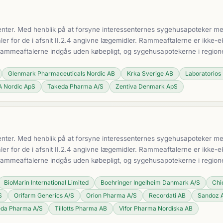
nter. Med henblik på at forsyne interessenternes sygehusapoteker med 
 for de i afsnit II.2.4 angivne lægemidler. Rammeaftalerne er ikke-ek
 Rammeaftalerne indgås uden købepligt, og sygehusapotekerne i region
Glenmark Pharmaceuticals Nordic AB
Krka Sverige AB
Laboratorios 
 Nordic ApS
Takeda Pharma A/S
Zentiva Denmark ApS
nter. Med henblik på at forsyne interessenternes sygehusapoteker med 
 for de i afsnit II.2.4 angivne lægemidler. Rammeaftalerne er ikke-ek
 Rammeaftalerne indgås uden købepligt, og sygehusapotekerne i region
BioMarin International Limited
Boehringer Ingelheim Danmark A/S
Chi
S
Orifarm Generics A/S
Orion Pharma A/S
Recordati AB
Sandoz 
da Pharma A/S
Tillotts Pharma AB
Vifor Pharma Nordiska AB