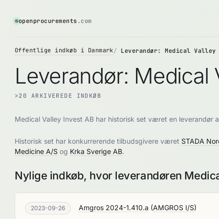
openprocurements
.com
Offentlige indkøb i Danmark
Leverandør: Medical Valley
Leverandør: Medical V
>20 ARKIVEREDE INDKØB
Medical Valley Invest AB har historisk set været en leverandør 
Historisk set har konkurrerende tilbudsgivere været
STADA Nor
Medicine A/S
og
Krka Sverige AB
.
Nylige indkøb, hvor leverandøren Medica
Amgros 2024-1.410.a
(
AMGROS I/S
)
2023-09-26