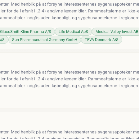
nter. Med henblik på at forsyne interessenternes sygehusapoteker med 
 for de i afsnit II.2.4) angivne lægemidler. Rammeaftalerne er ikke-e
 Rammeaftaler indgås uden købepligt, og sygehusapotekerne i regioner
GlaxoSmithKline Pharma A/S
Life Medical ApS
Medical Valley Invest AB
A/S
Sun Pharmaceutical Germany GmbH
TEVA Denmark A/S
nter. Med henblik på at forsyne interessenternes sygehusapoteker med 
 for de i afsnit II.2.4) angivne lægemidler. Rammeaftalerne er ikke-e
 Rammeaftaler indgås uden købepligt, og sygehusapotekerne i regioner
nter. Med henblik på at forsyne interessenternes sygehusapoteker med 
 for de i afsnit II.2.4 angivne lægemidler. Rammeaftalerne er ikke-ek