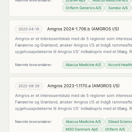
Nævnte leverandører:
2care4 ApS
Abacus Medicine A/S
Orifarm Generics A/S
Sandoz A/S
Amgros 2024-1.706.b
(
AMGROS I/S
)
2023-04-19
Amgros er et interessentskab med de 5 regioner som interesse
Færøerne og Grønland, ønsker Amgros I/S at indgå rammeaftaler
sygehusapotekerne til Amgros I/S' indkøbspris med et tillæg.
Nævnte leverandører:
Abacus Medicine A/S
Accord Healt
Amgros 2023-1.1170.a
(
AMGROS I/S
)
2022-08-29
Amgros er et interessentskab med de 5 regioner som interesse
Færøerne og Grønland, ønsker Amgros I/S at indgå rammeaftaler
sygehusapotekerne til Amgros I/S' indkøbspris med et tillæg.
Nævnte leverandører:
Abacus Medicine A/S
Gilead Scien
MSD Danmark ApS
Orifarm A/S