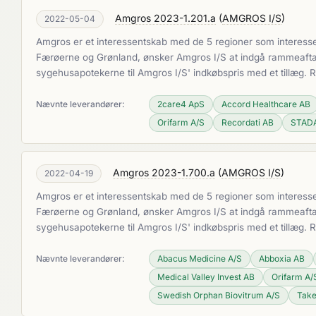
Amgros 2023-1.201.a
(
AMGROS I/S
)
2022-05-04
Amgros er et interessentskab med de 5 regioner som interesse
Færøerne og Grønland, ønsker Amgros I/S at indgå rammeaftaler
sygehusapotekerne til Amgros I/S' indkøbspris med et tillæg.
Nævnte leverandører:
2care4 ApS
Accord Healthcare AB
Orifarm A/S
Recordati AB
STADA
Amgros 2023-1.700.a
(
AMGROS I/S
)
2022-04-19
Amgros er et interessentskab med de 5 regioner som interesse
Færøerne og Grønland, ønsker Amgros I/S at indgå rammeaftaler
sygehusapotekerne til Amgros I/S' indkøbspris med et tillæg.
Nævnte leverandører:
Abacus Medicine A/S
Abboxia AB
Medical Valley Invest AB
Orifarm A/
Swedish Orphan Biovitrum A/S
Take