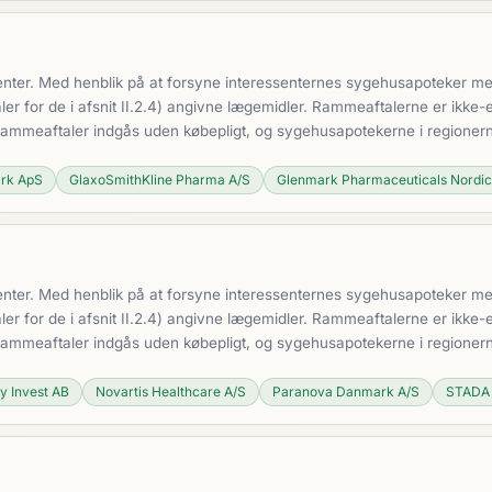
nter. Med henblik på at forsyne interessenternes sygehusapoteker med 
 for de i afsnit II.2.4) angivne lægemidler. Rammeaftalerne er ikke-e
 Rammeaftaler indgås uden købepligt, og sygehusapotekerne i regioner
ark ApS
GlaxoSmithKline Pharma A/S
Glenmark Pharmaceuticals Nordi
nter. Med henblik på at forsyne interessenternes sygehusapoteker med 
 for de i afsnit II.2.4) angivne lægemidler. Rammeaftalerne er ikke-e
 Rammeaftaler indgås uden købepligt, og sygehusapotekerne i regioner
y Invest AB
Novartis Healthcare A/S
Paranova Danmark A/S
STADA 