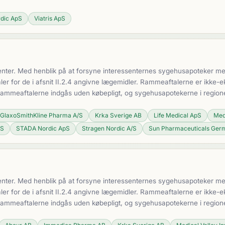
dic ApS
Viatris ApS
nter. Med henblik på at forsyne interessenternes sygehusapoteker med 
 for de i afsnit II.2.4 angivne lægemidler. Rammeaftalerne er ikke-ek
 Rammeaftalerne indgås uden købepligt, og sygehusapotekerne i region
GlaxoSmithKline Pharma A/S
Krka Sverige AB
Life Medical ApS
Med
/S
STADA Nordic ApS
Stragen Nordic A/S
Sun Pharmaceuticals Ge
nter. Med henblik på at forsyne interessenternes sygehusapoteker med 
 for de i afsnit II.2.4 angivne lægemidler. Rammeaftalerne er ikke-ek
 Rammeaftalerne indgås uden købepligt, og sygehusapotekerne i region