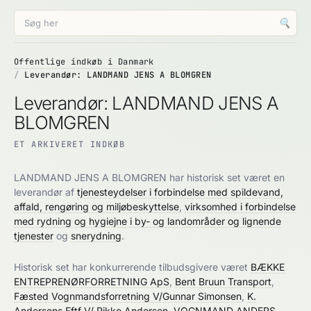
🔍
Offentlige indkøb i Danmark
Leverandør: LANDMAND JENS A BLOMGREN
Leverandør: LANDMAND JENS A
BLOMGREN
ET ARKIVERET INDKØB
LANDMAND JENS A BLOMGREN har historisk set været en
leverandør af
tjenesteydelser i forbindelse med spildevand,
affald, rengøring og miljøbeskyttelse
,
virksomhed i forbindelse
med rydning og hygiejne i by- og landområder og lignende
tjenester
og
snerydning
.
Historisk set har konkurrerende tilbudsgivere været
BÆKKE
ENTREPRENØRFORRETNING ApS
,
Bent Bruun Transport
,
Fæsted Vognmandsforretning V/Gunnar Simonsen
,
K.
Andersens Eftf V/ Rikke Andersen
,
VOGNMAND ANDERS