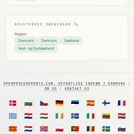
RELATEREDE SØGNINGER
🔍
Region:
Danmark
Danmark
Sjælland
Vest- og Sydsjælland
OPENPROCUREMENTS.COM: OFFENTLIGE INDKØB I DANMARK
|
OM OS
|
KONTAKT OS
🇩🇰
🇧🇬
🇨🇿
🇩🇪
🇪🇪
🇪🇸
🇫🇮
🇫🇷
🇬🇷
🇭🇷
🇭🇺
🇮🇪
🇮🇸
🇮🇹
🇱🇹
🇱🇻
🇲🇰
🇳🇱
🇳🇴
🇵🇱
🇵🇹
🇷🇴
🇸🇪
🇸🇮